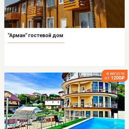
"Арман" гостевой дом
в августе
от
1200₽