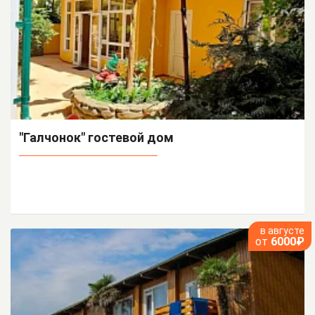
"Галчонок" гостевой дом
в августе
от
6000₽