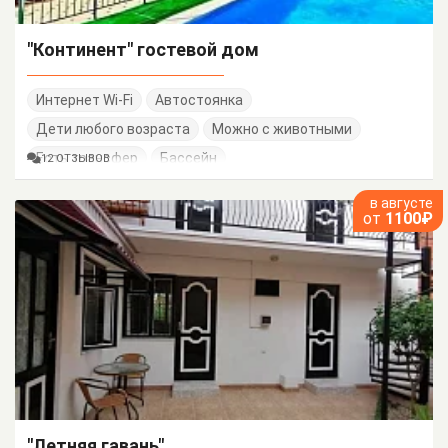
"Континент" гостевой дом
Интернет Wi-Fi
Автостоянка
Дети любого возраста
Можно с животными
Есть трансфер
Бассейн
12 ОТЗЫВОВ
в августе
от
1100₽
"Летняя гавань"