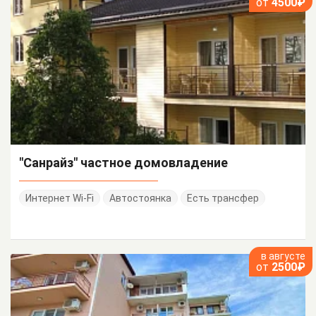
от
4500₽
"Санрайз" частное домовладение
Интернет Wi-Fi
Автостоянка
Есть трансфер
в августе
от
2500₽