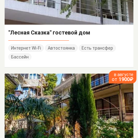
"Лесная Сказка" гостевой дом
Интернет Wi-Fi
Автостоянка
Есть трансфер
Бассейн
в августе
от
1900₽