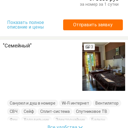
Кровать двуспальная
Кровать односпальная
за номер за 1 сутки
Посуда
Стол
Тумбочки
Шкаф
Показать полное
Отправить заявку
описание и цены
"Семейный"
3
Санузел и душ в номере
Wi-Fi интернет
Вентилятор
СВЧ
Сейф
Сплит-система
Спутниковое ТВ
Фен
Холодильник
Электрочайник
Балкон
Все удобства