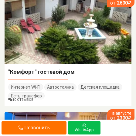
от
2600₽
"Комфорт" гостевой дом
Интернет Wi-Fi
Автостоянка
Детская площадка
Есть трансфер
10 ОТЗЫВОВ
в августе
от
2300₽
Позвонить
WhatsApp