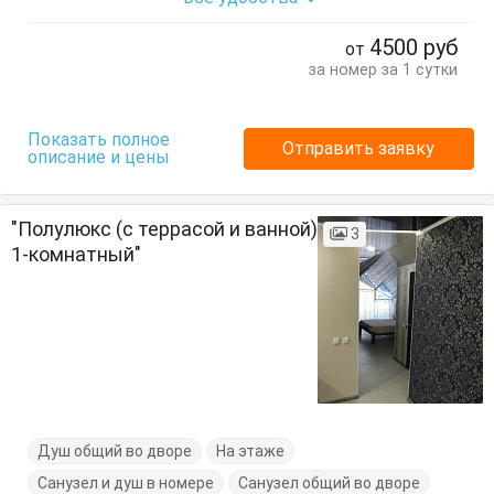
Вешалка
Кровать двуспальная
Кровать односпальная
Посуда
Стол
Тумбочки
4500
руб
от
Шкаф
за номер за 1 сутки
Показать полное
Отправить заявку
описание и цены
"Полулюкс (с террасой и ванной)
3
1-комнатный"
Душ общий во дворе
На этаже
Санузел и душ в номере
Санузел общий во дворе