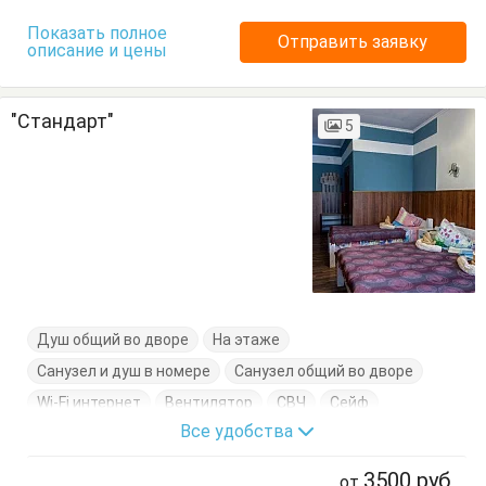
Показать полное
Отправить заявку
описание и цены
"Стандарт"
5
Душ общий во дворе
На этаже
Санузел и душ в номере
Санузел общий во дворе
Wi-Fi интернет
Вентилятор
СВЧ
Сейф
Все удобства
Сплит-система
Спутниковое ТВ
Фен
Холодильник
Электрочайник
Балкон
Вешалка
3500
руб
от