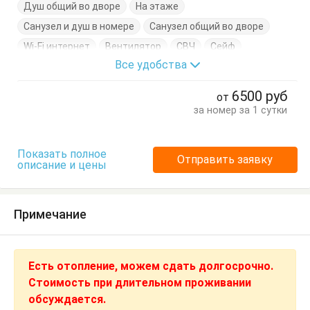
Душ общий во дворе
На этаже
Санузел и душ в номере
Санузел общий во дворе
Wi-Fi интернет
Вентилятор
СВЧ
Сейф
Все удобства
Сплит-система
Спутниковое ТВ
Фен
Холодильник
Электрочайник
Балкон
Вешалка
6500
руб
от
Диван-кровать
Журнальный столик
Комод
за номер за 1 сутки
Кресло
Кресло-кровать
Кровать двуспальная
Кровать односпальная
Кухонный стол
Показать полное
Отправить заявку
описание и цены
Обеденный стол
Посуда
Пуфик
Стол
Стулья
Туалетный столик
Тумбочки
Шкаф
Примечание
Есть отопление, можем сдать долгосрочно.
Стоимость при длительном проживании
обсуждается.