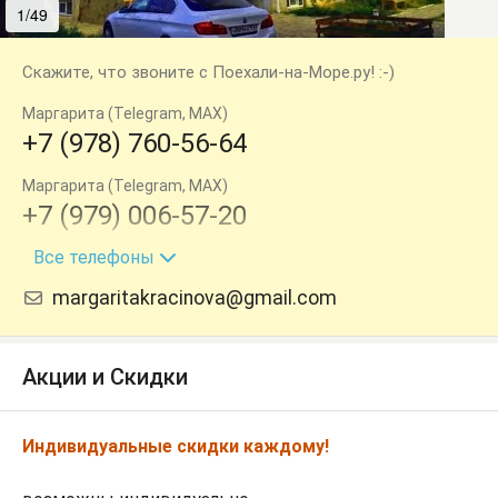
1/49
2/49
Скажите, что звоните с Поехали-на-Море.ру! :-)
Маргарита (Telegram, MAX)
+7 (978) 760-56-64
Маргарита (Telegram, MAX)
+7 (979) 006-57-20
Все телефоны
(MAX)
+7 (919) 165-40-80
margaritakracinova@gmail.com
Акции и Скидки
Индивидуальные скидки каждому!