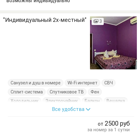
возможны индивидуально
"Индивидуальный 2х-местный"
3
Санузел и душ в номере
Wi-Fi интернет
СВЧ
Сплит-система
Спутниковое ТВ
Фен
Холодильник
Электрочайник
Балкон
Вешалка
Все удобства
Журнальный столик
Кровать двуспальная
Посуда
Стол
Тумбочки
Шкаф
2500
руб
от
за номер за 1 сутки