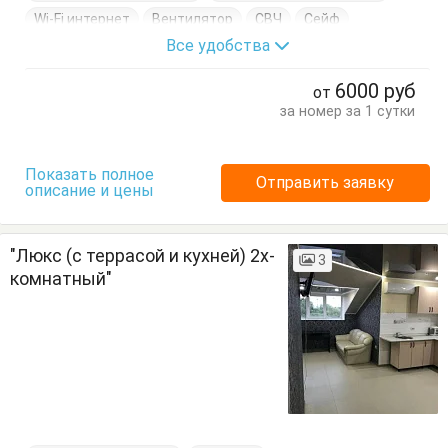
Wi-Fi интернет
Вентилятор
СВЧ
Сейф
Все удобства
Сплит-система
Спутниковое ТВ
Фен
Холодильник
Электрочайник
Балкон
Вешалка
6000
руб
от
Диван-кровать
Кровать двуспальная
за номер за 1 сутки
Кровать односпальная
Посуда
Стол
Тумбочки
Шкаф
Показать полное
Отправить заявку
описание и цены
"Люкс (с террасой и кухней) 2х-
3
комнатный"