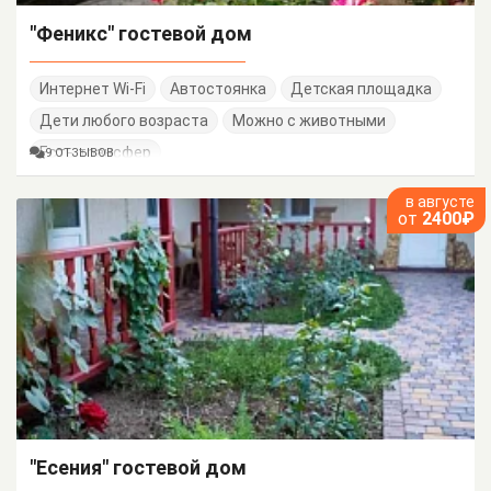
"Феникс" гостевой дом
Интернет Wi-Fi
Автостоянка
Детская площадка
Дети любого возраста
Можно с животными
Есть трансфер
9 ОТЗЫВОВ
в августе
от
2400₽
"Есения" гостевой дом