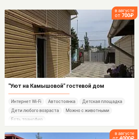
в августе
от
700₽
"Уют на Камышовой" гостевой дом
Интернет Wi-Fi
Автостоянка
Детская площадка
Дети любого возраста
Можно с животными
Есть трансфер
в августе
от
4000₽