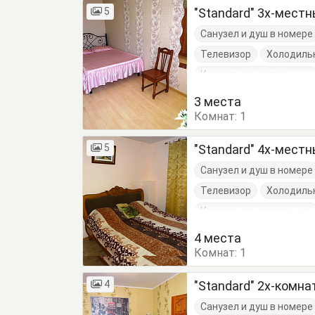
5
"Standard" 3х-мест
Санузел и душ в номере
Телевизор
Холодиль
Кровати односпальные
Туалетный столик
Т
3 места
Комнат:
1
5
"Standard" 4х-мест
Санузел и душ в номере
Телевизор
Холодиль
Кровати односпальные
Туалетный столик
Т
4 места
Комнат:
1
4
"Standard" 2х-комн
Санузел и душ в номере