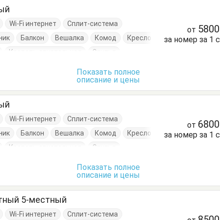
ный
Wi-Fi интернет
Сплит-система
580
от
ник
Балкон
Вешалка
Комод
Кресло
за номер за 1 
Кровать двуспальная
Стулья
умбочки
Шкаф
Показать полное
описание и цены
ный
Wi-Fi интернет
Сплит-система
680
от
ник
Балкон
Вешалка
Комод
Кресло
за номер за 1 
Кровать двуспальная
Стулья
умбочки
Шкаф
Показать полное
описание и цены
атный 5-местный
Wi-Fi интернет
Сплит-система
850