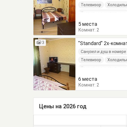
Телевизор
Холодиль
Кровати односпальные
Туалетный столик
Т
5 места
Комнат:
2
3
"Standard" 2х-комн
Санузел и душ в номере
Телевизор
Холодиль
Кровати односпальные
Туалетный столик
Т
6 места
Комнат:
2
Цены на 2026 год