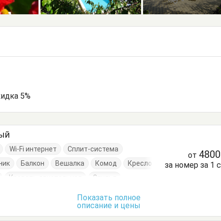
кидка 5%
ный
Wi-Fi интернет
Сплит-система
480
от
ник
Балкон
Вешалка
Комод
Кресло
за номер за 1 
Кровать двуспальная
Стулья
умбочки
Шкаф
Показать полное
описание и цены