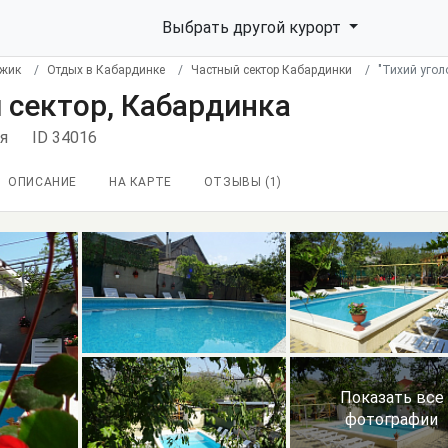
Выбрать другой курорт
джик
Отдых в Кабардинке
Частный сектор Кабардинки
"Тихий угол
й сектор, Кабардинка
ая
ID 34016
ОПИСАНИЕ
НА КАРТЕ
ОТЗЫВЫ (
1
)
Показать все
фотографии