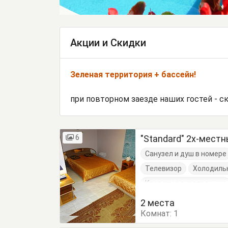
Акции и Скидки
Зеленая территория + бассейн!
при повторном заезде наших гостей - с
6
"Standard" 2х-мест
Санузел и душ в номере
Телевизор
Холодиль
Кровати односпальные
Туалетный столик
Т
2 места
Комнат:
1