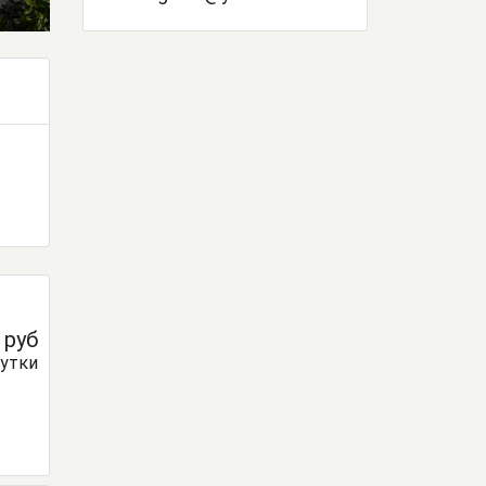
0
руб
сутки