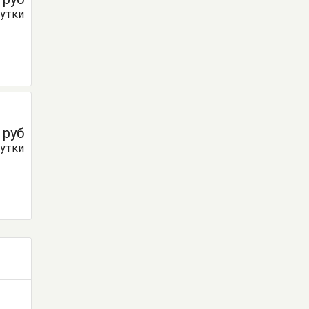
сутки
0
руб
сутки