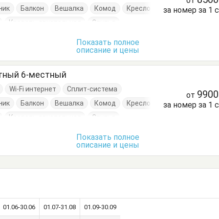
от
ник
Балкон
Вешалка
Комод
Кресло
за номер за 1 
Кровать двуспальная
Стулья
умбочки
Шкаф
Показать полное
описание и цены
атный 6-местный
Wi-Fi интернет
Сплит-система
990
от
ник
Балкон
Вешалка
Комод
Кресло
за номер за 1 
Кровать двуспальная
Стулья
умбочки
Шкаф
Показать полное
описание и цены
01.06-30.06
01.07-31.08
01.09-30.09