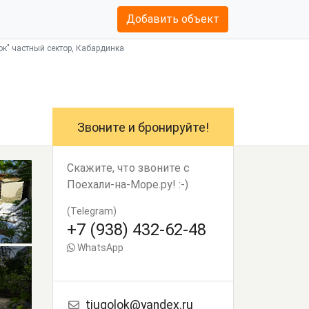
Добавить объект
ок" частный сектор, Кабардинка
Звоните и бронируйте!
Скажите, что звоните с
Поехали-на-Море.ру! :-)
(Telegram)
+7 (938) 432-62-48
WhatsApp
tiugolok@yandex.ru