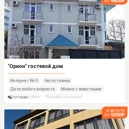
от
4600₽
"Орион" гостевой дом
Интернет Wi-Fi
Автостоянка
Дети любого возраста
Можно с животными
Есть трансфер
Семейные номера
3 ОТЗЫВА
в августе
от
5500₽