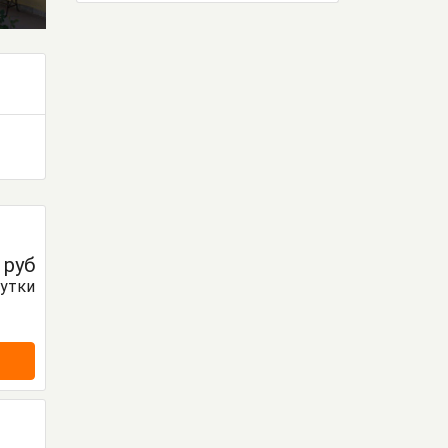
0
руб
сутки