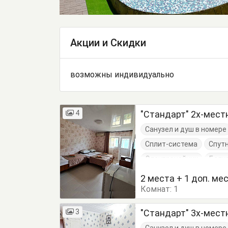
Акции и Скидки
возможны индивидуально
4
"Стандарт" 2х-мес
Санузел и душ в номере
Сплит-система
Спут
Электрочайник
Балк
Журнальный столик
2 места + 1 доп. ме
Комнат:
Кровати односпальные
1
Туалетный столик
Т
3
"Стандарт" 3х-мес