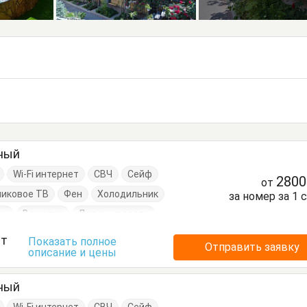
тный
Wi-Fi интернет
СВЧ
Сейф
280
от
никовое ТВ
Фен
Холодильник
за номер за 1 
он
Вешалка
Диван-кровать
Кровати двуспальные
ст
Показать полное
Отправить заявку
описание и цены
Посуда
Стол
Стулья
умбочки
Шкаф
тный