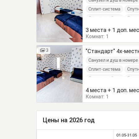
Санузел и душ в номере
Сплит-система
Спут
Электрочайник
Балк
Журнальный столик
3 места + 1 доп. ме
Комнат:
Кровати односпальные
1
Туалетный столик
Т
3
"Стандарт" 4х-мес
Санузел и душ в номере
Сплит-система
Спут
Электрочайник
Балк
Журнальный столик
4 места + 1 доп. ме
Комнат:
Кровати односпальные
1
Туалетный столик
Т
Цены на 2026 год
01.05-31.05