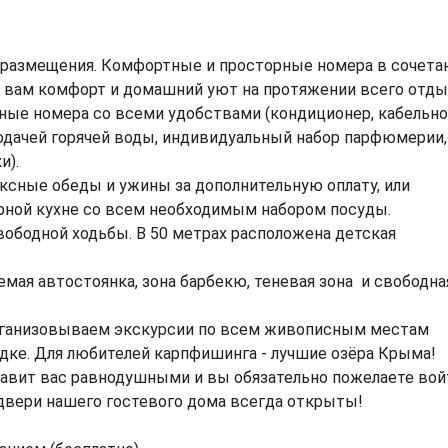
 размещения. Комфортные и просторные номера в сочета
т вам комфорт и домашний уют на протяжении всего отды
ные номера со всеми удобствами (кондиционер, кабельн
 подачей горячей воды, индивидуальный набор парфюмерии,
и).
сные обеды и ужины за дополнительную оплату, или
рной кухне со всем необходимым набором посуды.
вободной ходьбы. В 50 метрах расположена детская
емая автостоянка, зона барбекю, теневая зона и свободна
рганизовываем экскурсии по всем живописным местам
одке. Для любителей карпфишинга - лучшие озёра Крыма!
авит вас равнодушными и вы обязательно пожелаете вой
 двери нашего гостевого дома всегда открыты!