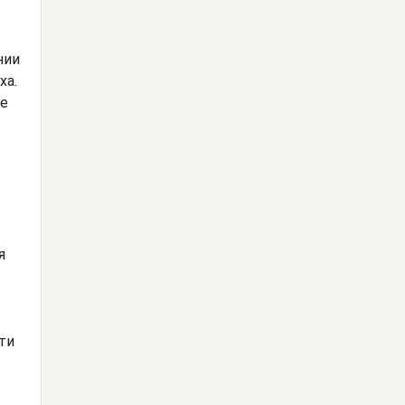
нии
ха.
ое
я
ти