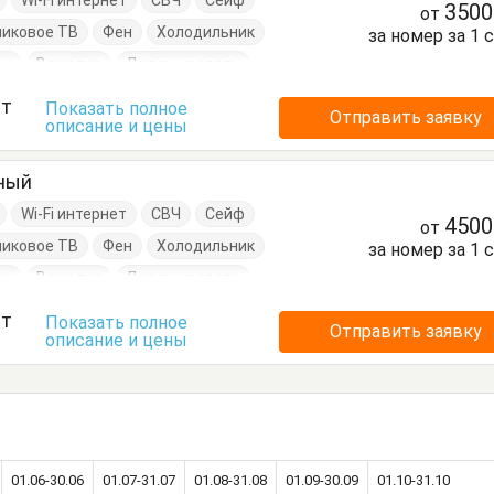
Wi-Fi интернет
СВЧ
Сейф
350
от
никовое ТВ
Фен
Холодильник
за номер за 1 
он
Вешалка
Диван-кровать
Кровати двуспальные
ст
Показать полное
Отправить заявку
описание и цены
Посуда
Стол
Стулья
умбочки
Шкаф
тный
Wi-Fi интернет
СВЧ
Сейф
450
от
никовое ТВ
Фен
Холодильник
за номер за 1 
он
Вешалка
Диван-кровать
Кровати двуспальные
ст
Показать полное
Отправить заявку
описание и цены
Посуда
Стол
Стулья
умбочки
Шкаф
01.06-30.06
01.07-31.07
01.08-31.08
01.09-30.09
01.10-31.10