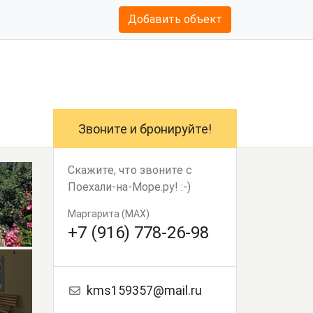
Добавить объект
Звоните и бронируйте!
Скажите, что звоните с
Поехали-на-Море.ру! :-)
Маргарита (MAX)
+7 (916) 778-26-98
kms159357@mail.ru