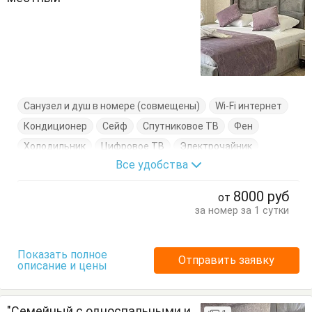
Санузел и душ в номере (совмещены)
Wi-Fi интернет
Кондиционер
Сейф
Спутниковое ТВ
Фен
Холодильник
Цифровое ТВ
Электрочайник
Все удобства
Балкон
Вешалка
Двухэтажная кровать
Журнальный столик
Кровать двуспальная
Посуда
8000
руб
от
Стулья
Туалетный столик
Тумбочки
Шкаф
за номер за 1 сутки
Показать полное
Отправить заявку
описание и цены
"Семейный с односпальными и