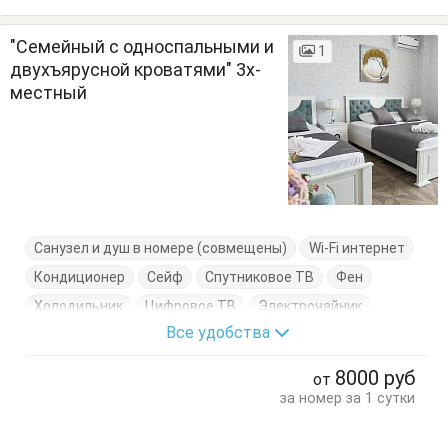
"Семейный с односпальными и
1
двухъярусной кроватями" 3х-
местный
Санузел и душ в номере (совмещены)
Wi-Fi интернет
Кондиционер
Сейф
Спутниковое ТВ
Фен
Холодильник
Цифровое ТВ
Электрочайник
Все удобства
Балкон
Вешалка
Двухэтажная кровать
Журнальный столик
Кровати односпальные
8000
руб
от
Посуда
Стулья
Туалетный столик
Тумбочки
за номер за 1 сутки
Шкаф