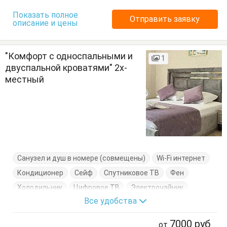
Показать полное
Отправить заявку
описание и цены
"Комфорт с односпальными и
1
двуспальной кроватями" 2х-
местный
Санузел и душ в номере (совмещены)
Wi-Fi интернет
Кондиционер
Сейф
Спутниковое ТВ
Фен
Холодильник
Цифровое ТВ
Электрочайник
Все удобства
Балкон
Вешалка
Журнальный столик
Кровать двуспальная
Кровать односпальная
7000
руб
от