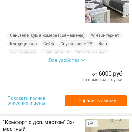
Санузел и душ в номере (совмещены)
Wi-Fi интернет
Кондиционер
Сейф
Спутниковое ТВ
Фен
Холодильник
Цифровое ТВ
Электрочайник
Все удобства
Балкон
Вешалка
Журнальный столик
Кресло-кровать
Кровать двуспальная
Стулья
6000
руб
от
Туалетный столик
Тумбочки
Шкаф
за номер за 1 сутки
Показать полное
Отправить заявку
описание и цены
"Комфорт с доп. местом" 3х-
1
местный