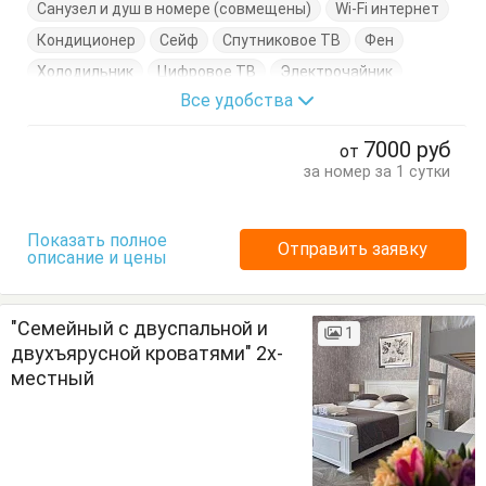
Санузел и душ в номере (совмещены)
Wi-Fi интернет
Кондиционер
Сейф
Спутниковое ТВ
Фен
Холодильник
Цифровое ТВ
Электрочайник
Все удобства
Балкон
Вешалка
Журнальный столик
Кровати односпальные
Посуда
Стулья
7000
руб
от
Тумбочки
Шкаф
за номер за 1 сутки
Показать полное
Отправить заявку
описание и цены
"Семейный с двуспальной и
1
двухъярусной кроватями" 2х-
местный