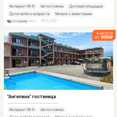
Интернет Wi-Fi
Автостоянка
Детская площадка
Дети любого возраста
Можно с животными
Есть трансфер
Бассейн
5 ОТЗЫВОВ
в августе
от
3000₽
"Ангелина" гостиница
Интернет Wi-Fi
Автостоянка