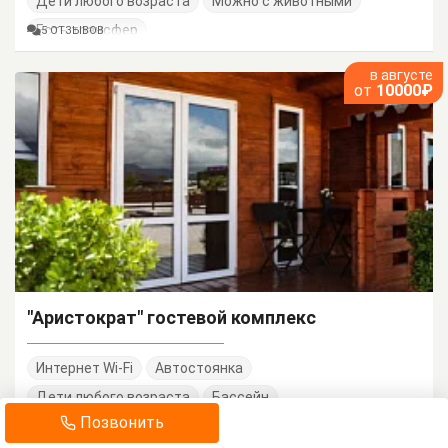
Дети любого возраста
Можно с животными
Есть трансфер
5 ОТЗЫВОВ
в августе
от
10000₽
"Аристократ" гостевой комплекс
Интернет Wi-Fi
Автостоянка
Дети любого возраста
Бассейн
10 ОТЗЫВОВ
Позвонить