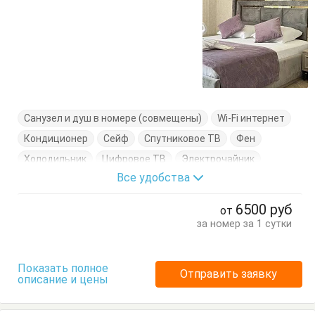
Санузел и душ в номере (совмещены)
Wi-Fi интернет
Кондиционер
Сейф
Спутниковое ТВ
Фен
Холодильник
Цифровое ТВ
Электрочайник
Все удобства
Балкон
Вешалка
Журнальный столик
Кресло-кровать
Кровать двуспальная
Стулья
6500
руб
от
Туалетный столик
Тумбочки
Шкаф
за номер за 1 сутки
Показать полное
Отправить заявку
описание и цены