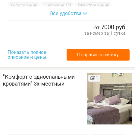
Холодильник
Цифровое ТВ
Электрочайник
Все удобства
Балкон
Вешалка
Журнальный столик
Кровати односпальные
Посуда
Стулья
7000
руб
от
Тумбочки
Шкаф
за номер за 1 сутки
Показать полное
Отправить заявку
описание и цены
"Комфорт с односпальными
1
кроватями" 3х-местный