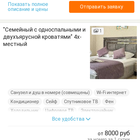
Показать полное
Отправить заявку
описание и цены
"Семейный с односпальными и
1
двухъярусной кроватями" 4х-
местный
Санузел и душ в номере (совмещены)
Wi-Fi интернет
Кондиционер
Сейф
Спутниковое ТВ
Фен
Холодильник
Цифровое ТВ
Электрочайник
Все удобства
Балкон
Вешалка
Двухэтажная кровать
Журнальный столик
Кровати односпальные
8000
руб
от
Посуда
Стулья
Туалетный столик
Тумбочки
за номер за 1 сутки