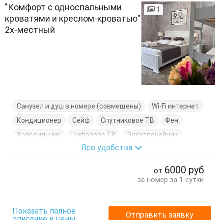
"Комфорт с односпальными
1
кроватями и креслом-кроватью"
2х-местный
Санузел и душ в номере (совмещены)
Wi-Fi интернет
Кондиционер
Сейф
Спутниковое ТВ
Фен
Холодильник
Цифровое ТВ
Электрочайник
Все удобства
Балкон
Вешалка
Журнальный столик
Кресло-кровать
Кровати односпальные
Посуда
6000
руб
от
Стулья
Туалетный столик
Тумбочки
Шкаф
за номер за 1 сутки
Показать полное
Отправить заявку
описание и цены