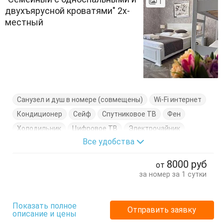
1
двухъярусной кроватями" 2х-
местный
Санузел и душ в номере (совмещены)
Wi-Fi интернет
Кондиционер
Сейф
Спутниковое ТВ
Фен
Холодильник
Цифровое ТВ
Электрочайник
Все удобства
Балкон
Вешалка
Двухэтажная кровать
Журнальный столик
Кровати односпальные
8000
руб
от
Посуда
Стулья
Туалетный столик
Тумбочки
за номер за 1 сутки
Шкаф
Показать полное
Отправить заявку
описание и цены