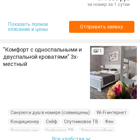
Посуда
Стулья
Туалетный столик
Тумбочки
за номер за 1 сутки
Шкаф
Показать полное
Отправить заявку
описание и цены
"Комфорт с односпальными и
1
двуспальной кроватями" 3х-
местный
Санузел и душ в номере (совмещены)
Wi-Fi интернет
Кондиционер
Сейф
Спутниковое ТВ
Фен
Холодильник
Цифровое ТВ
Электрочайник
Все удобства
Балкон
Вешалка
Журнальный столик