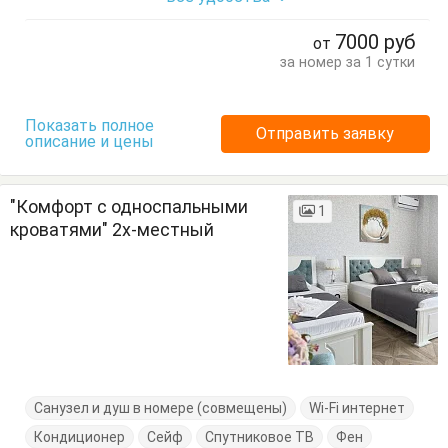
Кровать двуспальная
Кровать односпальная
7000
руб
от
Посуда
Стулья
Туалетный столик
Тумбочки
за номер за 1 сутки
Шкаф
Показать полное
Отправить заявку
описание и цены
"Комфорт с односпальными
1
кроватями" 2х-местный
Санузел и душ в номере (совмещены)
Wi-Fi интернет
Кондиционер
Сейф
Спутниковое ТВ
Фен