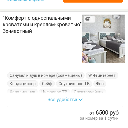
"Комфорт с односпальными
1
кроватями и креслом-кроватью"
3х-местный
Санузел и душ в номере (совмещены)
Wi-Fi интернет
Кондиционер
Сейф
Спутниковое ТВ
Фен
Холодильник
Цифровое ТВ
Электрочайник
Все удобства
Балкон
Вешалка
Журнальный столик
Кресло-кровать
Кровати односпальные
Посуда
6500
руб
от
Стулья
Туалетный столик
Тумбочки
Шкаф
за номер за 1 сутки