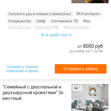
Санузел и душ в номере (совмещены)
Wi-Fi интернет
Кондиционер
Сейф
Спутниковое ТВ
Фен
Холодильник
Цифровое ТВ
Электрочайник
Все удобства
Балкон
Вешалка
Двухэтажная кровать
Журнальный столик
Кровать двуспальная
Посуда
8000
руб
от
Стулья
Туалетный столик
Тумбочки
Шкаф
за номер за 1 сутки
Показать полное
Отправить заявку
описание и цены
"Семейный с двуспальной и
1
двухъярусной кроватями" 3х-
местный