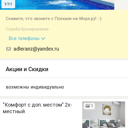
1/11
2/11
Скажите, что звоните с Поехали-на-Море.ру! :-)
Служба бронирования
+7 (995) 612-99-00
Все телефоны
adleranz@yandex.ru
Акции и Скидки
возможны индивидуально
"Комфорт с доп. местом" 2х-
1
местный