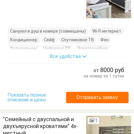
Санузел и душ в номере (совмещены)
Wi-Fi интернет
Кондиционер
Сейф
Спутниковое ТВ
Фен
Холодильник
Цифровое ТВ
Электрочайник
Все удобства
Балкон
Вешалка
Двухэтажная кровать
Журнальный столик
Кровать двуспальная
Посуда
8000
руб
от
Стулья
Туалетный столик
Тумбочки
Шкаф
за номер за 1 сутки
Показать полное
Отправить заявку
описание и цены
"Семейный с двуспальной и
1
двухъярусной кроватями" 4х-
местный