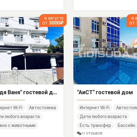
в августе
в 
от
3000₽
от
"Дядя Ваня" гостевой дом
"АиСТ" гостевой дом
ернет Wi-Fi
Автостоянка
Интернет Wi-Fi
Автостоя
и любого возраста
Дети любого возраста
жно с животными
Есть трансфер
Бассейн
11 ОТЗЫВОВ