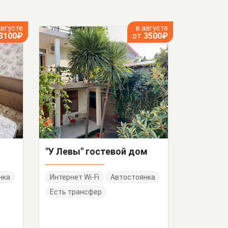
августе
в августе
3100₽
от
3500₽
"У Левы" гостевой дом
нка
Интернет Wi-Fi
Автостоянка
Есть трансфер