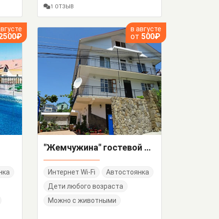
1 ОТЗЫВ
августе
в августе
2500₽
от
500₽
"Жемчужина" гостевой дом
нка
Интернет Wi-Fi
Автостоянка
Дети любого возраста
Можно с животными