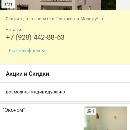
1/31
2/31
Скажите, что звоните с Поехали-на-Море.ру! :-)
Наталья
+7 (928) 442-88-63
+7 (918) 305-26-16
Все телефоны
Акции и Скидки
возможны индивидуально
"Эконом"
1