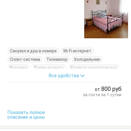
Санузел и душ в номере
Wi-Fi интернет
Сплит-система
Телевизор
Холодильник
Вешалка
Диван-кровать
Кровати односпальные
Все удобства
Кровать двуспальная
Стол
Стулья
Тумбочки
Шкаф
800
руб
от
за гостя за 1 сутки
Показать полное
описание и цены