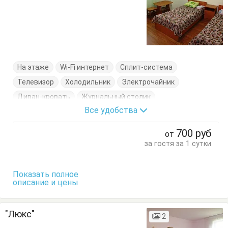
На этаже
Wi-Fi интернет
Сплит-система
Телевизор
Холодильник
Электрочайник
Диван-кровать
Журнальный столик
Все удобства
Кровати односпальные
Кровать двуспальная
Посуда
Стулья
Тумбочки
Шкаф
700
руб
от
за гостя за 1 сутки
Показать полное
описание и цены
"Люкс"
2