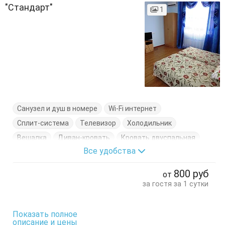
"Стандарт"
1
Санузел и душ в номере
Wi-Fi интернет
Сплит-система
Телевизор
Холодильник
Вешалка
Диван-кровать
Кровать двуспальная
Все удобства
Стол
Стулья
Тумбочки
Шкаф
800
руб
от
за гостя за 1 сутки
Показать полное
описание и цены