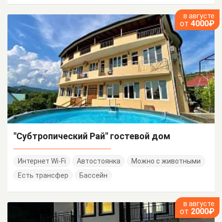
в августе
от
4000₽
"Субтропический Рай" гостевой дом
Интернет Wi-Fi
Автостоянка
Можно с животными
Есть трансфер
Бассейн
в августе
от
2000₽