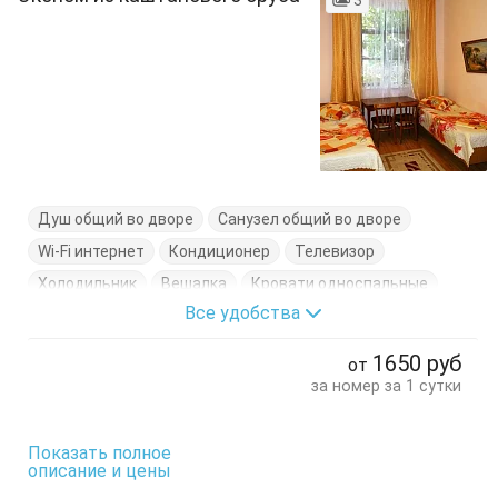
3
Душ общий во дворе
Санузел общий во дворе
Wi-Fi интернет
Кондиционер
Телевизор
Холодильник
Вешалка
Кровати односпальные
Все удобства
Стол
Стулья
Туалетный столик
Шкаф
1650
руб
от
за номер за 1 сутки
Показать полное
описание и цены