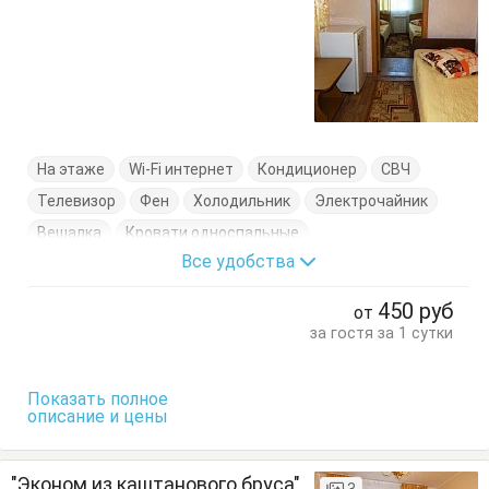
На этаже
Wi-Fi интернет
Кондиционер
СВЧ
Телевизор
Фен
Холодильник
Электрочайник
Вешалка
Кровати односпальные
Все удобства
Кровать двуспальная
Стол
Стулья
Тумбочки
Шкаф
450
руб
от
за гостя за 1 сутки
Показать полное
описание и цены
"Эконом из каштанового бруса"