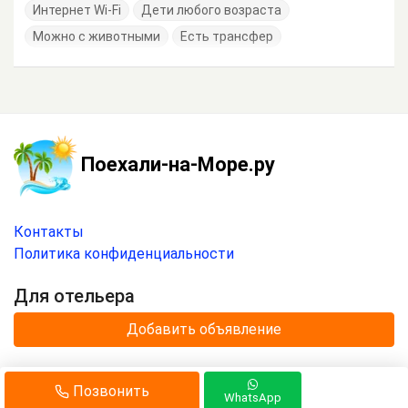
Интернет Wi-Fi
Дети любого возраста
Можно с животными
Есть трансфер
Поехали-на-Море.ру
Контакты
Политика конфиденциальности
Для отельера
Добавить объявление
© 2020 —
2026
г.
Позвонить
Отдых на море с
«Поехали-на-Море.ру»
.
WhatsApp