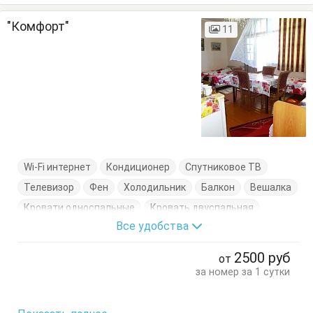
"Комфорт"
11
Wi-Fi интернет
Кондиционер
Спутниковое ТВ
Телевизор
Фен
Холодильник
Балкон
Вешалка
Кровати односпальные
Кровать двуспальная
Все удобства
Посуда
Стол
Стулья
Шкаф
2500
руб
от
за номер за 1 сутки