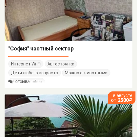
"София" частный сектор
Интернет Wi-Fi
Автостоянка
Дети любого возраста
Можно с животными
Есть трансфер
4 ОТЗЫВА
в августе
от
2500₽