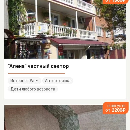
от
1800₽
"Алена" частный сектор
Интернет Wi-Fi
Автостоянка
Дети любого возраста
в августе
от
2200₽