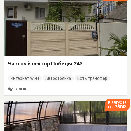
Частный сектор Победы 243
Интернет Wi-Fi
Автостоянка
Есть трансфер
1 ОТЗЫВ
в августе
от
750₽