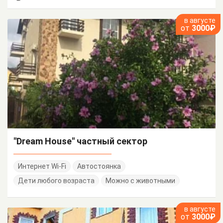
в августе
от
3000₽
"Dream House" частный сектор
Интернет Wi-Fi
Автостоянка
Дети любого возраста
Можно с животными
в августе
от
3000₽