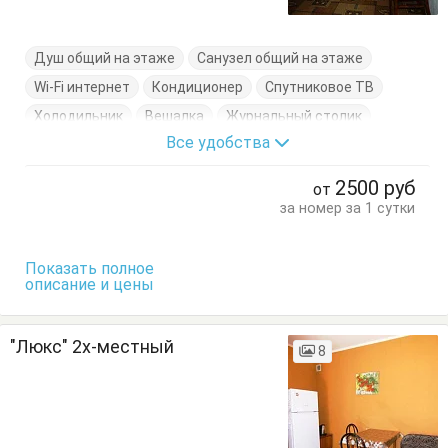
Душ общий на этаже
Санузел общий на этаже
Wi-Fi интернет
Кондиционер
Спутниковое ТВ
Холодильник
Вешалка
Журнальный столик
Все удобства
Комод
Кровати односпальные
Кровать двуспальная
Туалетный столик
Тумбочки
2500
руб
от
Шкаф
за номер за 1 сутки
Показать полное
описание и цены
"Люкс" 2х-местный
8