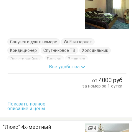
Санузел и душ в номере
Wi-Fi интернет
Кондиционер
Спутниковое ТВ
Холодильник
Электрочайник
Балкон
Вешалка
Все удобства
Журнальный столик
Комод
Кресло-кровать
Кровати односпальные
Кровать двуспальная
4000
руб
от
Посуда
Стол
Стулья
Тумбочки
Шкаф
за номер за 1 сутки
Показать полное
описание и цены
"Люкс" 4х-местный
4