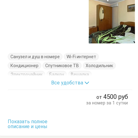
Санузел и душ в номере
Wi-Fi интернет
Кондиционер
Спутниковое ТВ
Холодильник
Электрочайник
Балкон
Вешалка
Все удобства
Журнальный столик
Комод
Кресло-кровать
Кровати односпальные
Кровать двуспальная
4500
руб
от
Посуда
Стол
Стулья
Тумбочки
Шкаф
за номер за 1 сутки
Показать полное
описание и цены