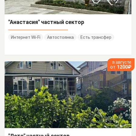
"Анастасия" частный сектор
Интернет Wi-Fi
Автостоянка
Есть трансфер
в августе
от
1200₽
"Лето" частный сектор