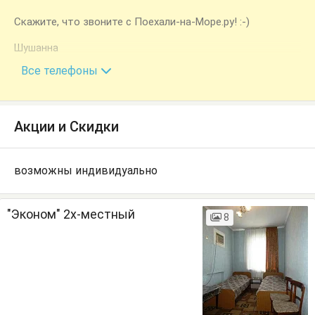
Скажите, что звоните с Поехали-на-Море.ру! :-)
Шушанна
+7 (928) 259-50-54
Все телефоны
Акции и Скидки
возможны индивидуально
"Эконом" 2х-местный
8