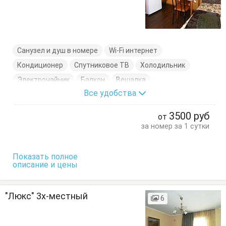
Санузел и душ в номере
Wi-Fi интернет
Кондиционер
Спутниковое ТВ
Холодильник
Электрочайник
Балкон
Вешалка
Все удобства
Журнальный столик
Комод
Кресло-кровать
Кровати односпальные
Кровать двуспальная
3500
руб
от
Посуда
Стол
Стулья
Тумбочки
Шкаф
за номер за 1 сутки
Показать полное
описание и цены
"Люкс" 3х-местный
6