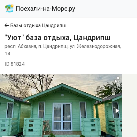
Поехали-на-Море.ру
Базы отдыха Цандрипш
"Уют" база отдыха, Цандрипш
респ. Абхазия, п. Цандрипш, ул. Железнодорожная,
14
ID 81824