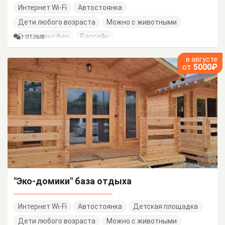
Интернет Wi-Fi
Автостоянка
Дети любого возраста
Можно с животными
Есть трансфер
Бассейн
1 ОТЗЫВ
в августе
от
5000₽
"Эко-домики" база отдыха
Интернет Wi-Fi
Автостоянка
Детская площадка
Дети любого возраста
Можно с животными