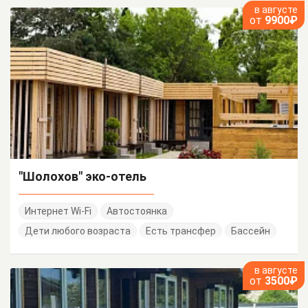
в августе
от
9900₽
"Шолохов" эко-отель
Интернет Wi-Fi
Автостоянка
Дети любого возраста
Есть трансфер
Бассейн
в августе
от
3500₽