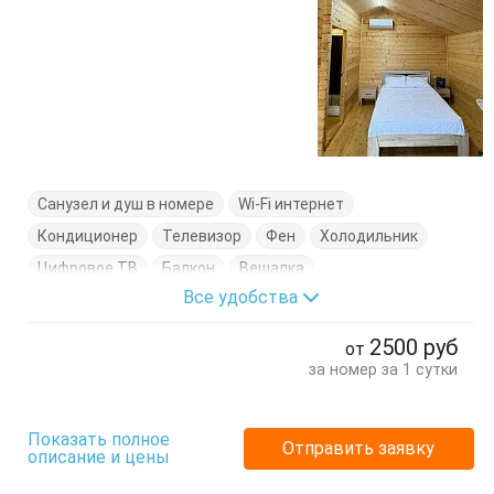
Санузел и душ в номере
Wi-Fi интернет
Кондиционер
Телевизор
Фен
Холодильник
Цифровое ТВ
Балкон
Вешалка
Все удобства
Кровать двуспальная
Кровать односпальная
Стол
Стулья
Тумбочки
2500
руб
от
за номер за 1 сутки
Показать полное
Отправить заявку
описание и цены