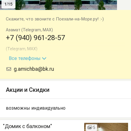
1/15
2/15
Скажите, что звоните с Поехали-на-Море.ру! :-)
Азамат (Telegram, МАХ)
+7 (940) 961-28-57
(Telegram, МАХ)
+7 (940) 722-01-11
Все телефоны
g.amichba@bk.ru
Акции и Скидки
возможны индивидуально
"Домик с балконом"
5