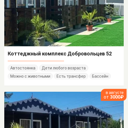
Коттеджный комплекс Добровольцев 52
Автостоянка
Дети любого возраста
Можно с животными
Есть трансфер
Бассейн
в августе
от
3000₽