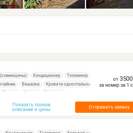
е (совмещены)
Кондиционер
Телевизор
350
от
очайник
Вешалка
Кровати односпальные
за номер за 1 
Посуда
Стулья
Тумбочки
Показать полное
Отправить заявку
описание и цены