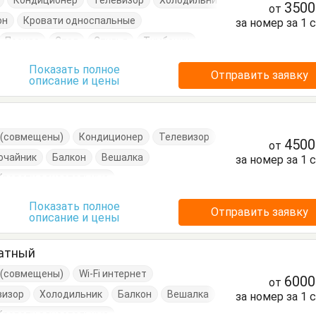
Кондиционер
Телевизор
Холодильник
350
от
он
Кровати односпальные
за номер за 1 
Посуда
Стол
Стулья
Тумбочки
Показать полное
Отправить заявку
описание и цены
е (совмещены)
Кондиционер
Телевизор
450
от
очайник
Балкон
Вешалка
за номер за 1 
Кровати односпальные
Посуда
Стулья
Тумбочки
Шкаф
Показать полное
Отправить заявку
описание и цены
натный
е (совмещены)
Wi-Fi интернет
600
от
визор
Холодильник
Балкон
Вешалка
за номер за 1 
Кровати односпальные