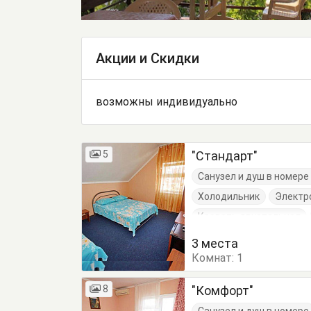
Акции и Скидки
возможны индивидуально
5
"Стандарт"
Санузел и душ в номер
Холодильник
Электр
Кровать двуспальная
3 места
Комнат:
1
8
"Комфорт"