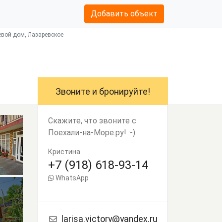
Добавить объект
тевой дом, Лазаревское
Звоните и бронируйте!
Скажите, что звоните с
Поехали-на-Море.ру! :-)
Кристина
+7 (918) 618-93-14
WhatsApp
larisa.victory@yandex.ru