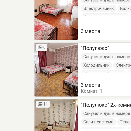
Санузел и душ в номере
Электрочайник
Балк
Кровать двуспальная
Шкаф
3 места
6
"Полулюкс"
Санузел и душ в номер
Холодильник
Электр
Журнальный столик
Кровать двуспальная
3 места
Комнат:
1
11
"Полулюкс" 2х-ком
Санузел и душ в номер
Сплит-система
Теле
Журнальный столик