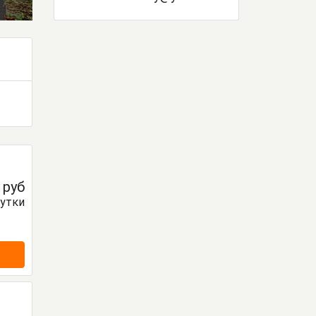
0
руб
сутки