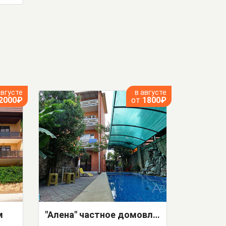
августе
в августе
2000₽
от
1800₽
м
"Алена" частное домовладение