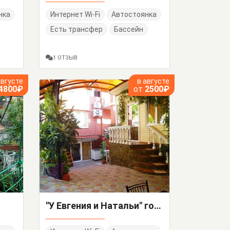
нка
Интернет Wi-Fi
Автостоянка
Есть трансфер
Бассейн
1 ОТЗЫВ
августе
в августе
4800₽
от
2500₽
"У Евгения и Натальи" гостевой дом