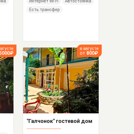
нка
Интернет Wi-Fi
Автостоянка
Есть трансфер
августе
в августе
5000₽
от
800₽
"Галчонок" гостевой дом