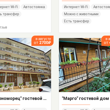
ернет Wi-Fi
Автостоянка
Интернет Wi-Fi
Автостоя
ь трансфер
Можно с животными
Есть трансфер
ОТЗЫВ
в августе
в 
от
2700₽
от
"Черноморец" гостевой дом
"Марго" гостевой дом