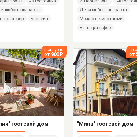
ернет Wi-Fi
Автостоянка
Интернет Wi-Fi
Автостоя
и любого возраста
Дети любого возраста
ь трансфер
Бассейн
Можно с животными
Есть трансфер
в августе
в 
от
900₽
от
лия" гостевой дом
"Мила" гостевой дом