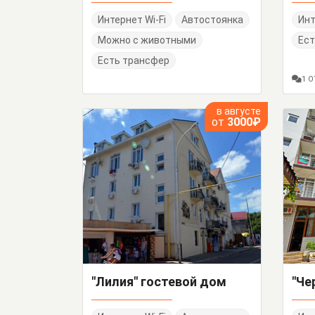
Интернет Wi-Fi
Автостоянка
Инт
Можно с животными
Ест
Есть трансфер
1 
в августе
от
3000₽
"Лилия" гостевой дом