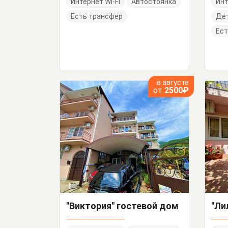
Интернет Wi-Fi
Автостоянка
Инт
Есть трансфер
Дет
Ест
в августе
от
2500₽
"Виктория" гостевой дом
"Ли