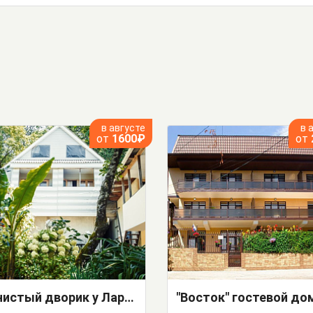
в августе
в 
от
1600₽
от
"Тенистый дворик у Ларисы" частный сектор
"Восток" гостевой до