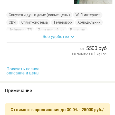
Санузел и душ в доме (совмещены)
Wi-Fi интернет
СВЧ
Сплит-система
Телевизор
Холодильник
Цифровое ТВ
Электрочайник
Вешалка
Все удобства
Диван-кровать
Кресло-кровать
Кровать двуспальная
Кухонный стол
5500
руб
от
Обеденный стол
Посуда
Стол
Стулья
за номер за 1 сутки
Тумбочки
Шкаф
Показать полное
описание и цены
Примечание
Стоимость проживания до 30.04. - 25000 руб./