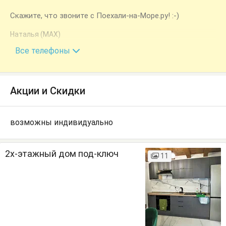
Скажите, что звоните с Поехали-на-Море.ру! :-)
Наталья (МАХ)
+7 (919) 139-26-14
Все телефоны
Акции и Скидки
возможны индивидуально
2х-этажный дом под-ключ
11