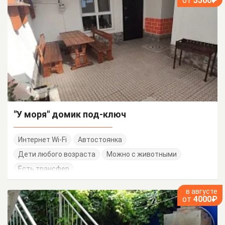
от
5500₽
"У моря" домик под-ключ
Интернет Wi-Fi
Автостоянка
Дети любого возраста
Можно с животными
Есть трансфер
в августе
от
4000₽