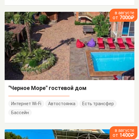
в августе
от
7000₽
"Черное Море" гостевой дом
Интернет Wi-Fi
Автостоянка
Есть трансфер
Бассейн
в августе
от
1400₽