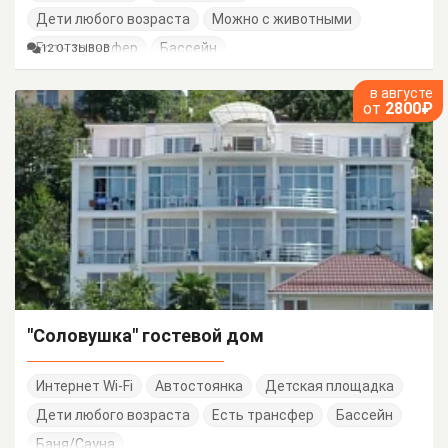
Дети любого возраста
Можно с животными
Есть трансфер
Бассейн
12 ОТЗЫВОВ
в августе
от
2800₽
"Соловушка" гостевой дом
Интернет Wi-Fi
Автостоянка
Детская площадка
Дети любого возраста
Есть трансфер
Бассейн
Баня/Сауна