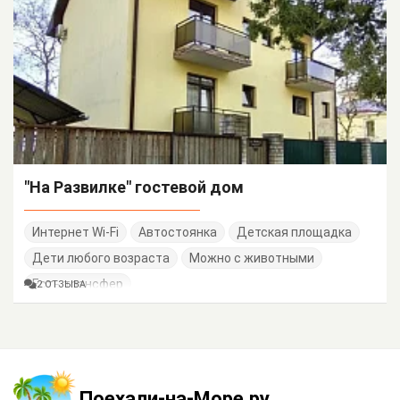
"На Развилке" гостевой дом
Интернет Wi-Fi
Автостоянка
Детская площадка
Дети любого возраста
Можно с животными
Есть трансфер
2 ОТЗЫВА
Поехали-на-Море.ру