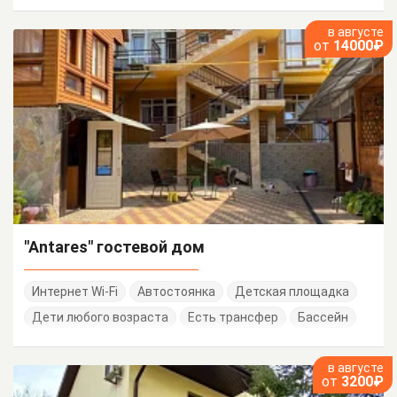
в августе
от
14000₽
"Antares" гостевой дом
Интернет Wi-Fi
Автостоянка
Детская площадка
Дети любого возраста
Есть трансфер
Бассейн
в августе
от
3200₽