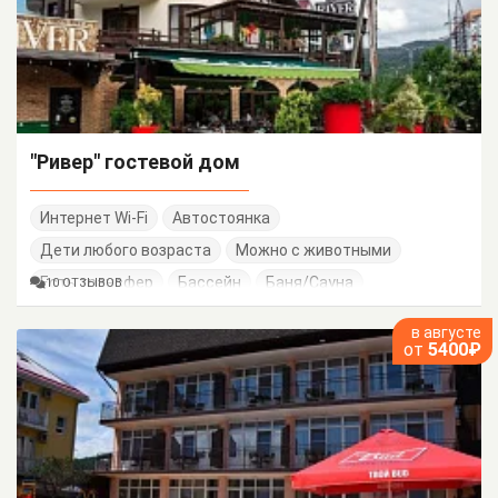
"Ривер" гостевой дом
Интернет Wi-Fi
Автостоянка
Дети любого возраста
Можно с животными
Есть трансфер
Бассейн
Баня/Сауна
10 ОТЗЫВОВ
в августе
от
5400₽