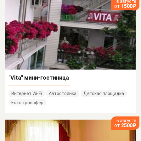
в августе
от
1500₽
"Vita" мини-гостиница
Интернет Wi-Fi
Автостоянка
Детская площадка
Есть трансфер
в августе
от
2500₽