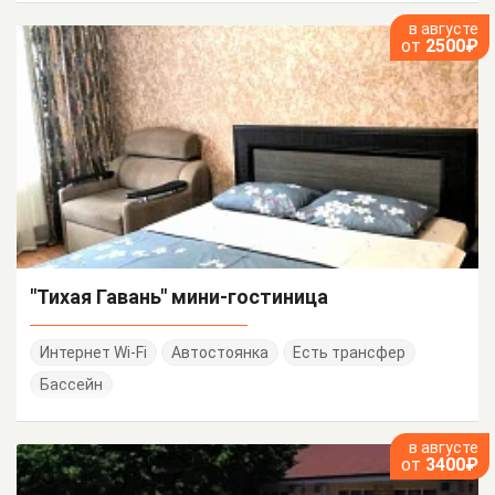
в августе
от
2500₽
"Тихая Гавань" мини-гостиница
Интернет Wi-Fi
Автостоянка
Есть трансфер
Бассейн
в августе
от
3400₽