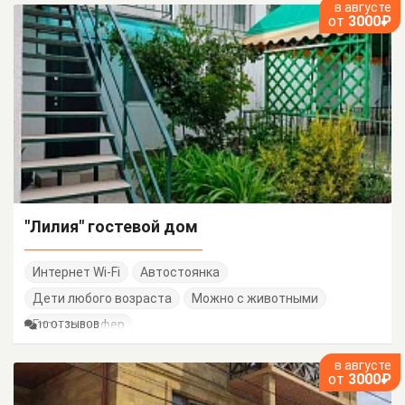
в августе
от
3000₽
"Лилия" гостевой дом
Интернет Wi-Fi
Автостоянка
Дети любого возраста
Можно с животными
Есть трансфер
10 ОТЗЫВОВ
в августе
от
3000₽