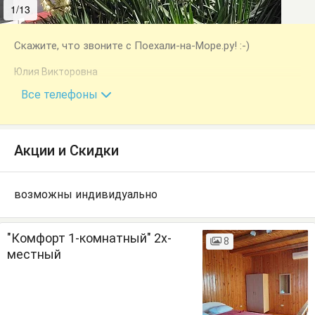
1/13
2/13
Скажите, что звоните с Поехали-на-Море.ру! :-)
Юлия Викторовна
+7 (978) 111-67-17
Все телефоны
Акции и Скидки
возможны индивидуально
"Комфорт 1-комнатный" 2х-
8
местный