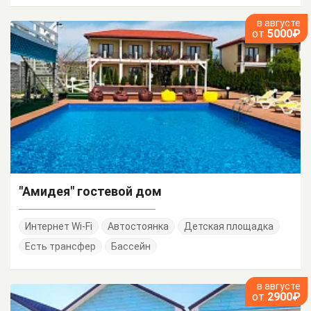
в августе
от
5000₽
"Амидея" гостевой дом
Интернет Wi-Fi
Автостоянка
Детская площадка
Есть трансфер
Бассейн
в августе
от
2900₽