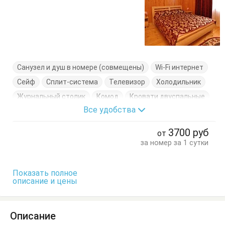
Санузел и душ в номере (совмещены)
Wi-Fi интернет
Сейф
Сплит-система
Телевизор
Холодильник
Журнальный столик
Комод
Кровати двуспальные
Все удобства
Кровати односпальные
Стол
Стулья
Тумбочки
Шкаф
3700
руб
от
за номер за 1 сутки
Показать полное
описание и цены
Описание