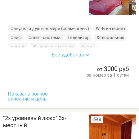
Санузел и душ в номере (совмещены)
Wi-Fi интернет
Сейф
Сплит-система
Телевизор
Холодильник
Балкон
Журнальный столик
Комод
Все удобства
Кровати двуспальные
Кровати односпальные
Стол
Стулья
Тумбочки
Шкаф
3000
руб
от
за номер за 1 сутки
Показать полное
описание и цены
"2х уровневый люкс" 3х-
8
местный