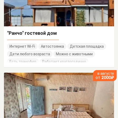
"Ранчо" гостевой дом
Интернет Wi-Fi
Автостоянка
Детская площадка
Дети любого возраста
Можно с животными
Есть трансфер
Работает круглогодично
Семейные номера
в августе
от
2000₽