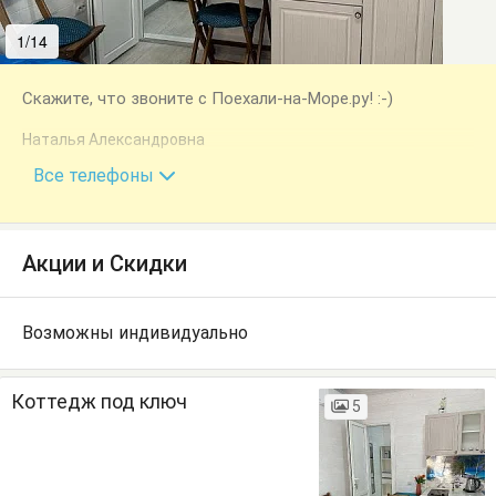
1/14
2/14
Скажите, что звоните с Поехали-на-Море.ру! :-)
Наталья Александровна
+7 (912) 121-96-47
Все телефоны
Акции и Скидки
Возможны индивидуально
Коттедж под ключ
5