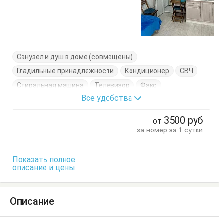
Санузел и душ в доме (совмещены)
Гладильные принадлежности
Кондиционер
СВЧ
Стиральная машина
Телевизор
Факс
Все удобства
Холодильник
Электроплита
Вешалка
Диван-кровать
Журнальный столик
Комод
3500
руб
от
Кресло
Кухонный стол
Обеденный стол
Пуфик
за номер за 1 сутки
Стол
Стулья
Тумбочки
Шкаф
Показать полное
описание и цены
Описание