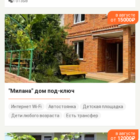
1 ОТЗЫВ
в августе
от
15000₽
"Милана" дом под-ключ
Интернет Wi-Fi
Автостоянка
Детская площадка
Дети любого возраста
Есть трансфер
в августе
от
12000₽