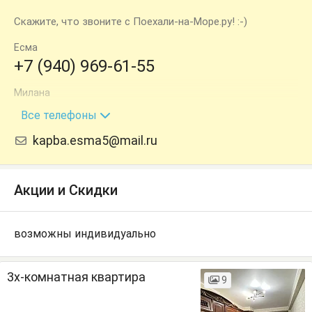
Скажите, что звоните с Поехали-на-Море.ру! :-)
Есма
+7 (940) 969-61-55
Милана
+7 (940) 712-83-04
Все телефоны
kapba.esma5@mail.ru
Акции и Скидки
возможны индивидуально
3х-комнатная квартира
9