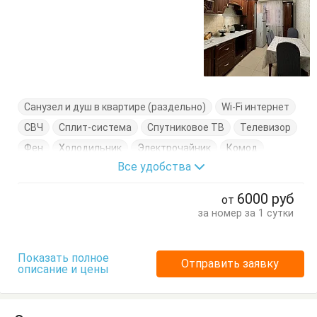
Санузел и душ в квартире (раздельно)
Wi-Fi интернет
СВЧ
Сплит-система
Спутниковое ТВ
Телевизор
Фен
Холодильник
Электрочайник
Комод
Все удобства
Кровати двуспальные
Кухонный стол
Обеденный стол
Посуда
Стулья
Тумбочки
6000
руб
от
Шкаф
за номер за 1 сутки
Показать полное
Отправить заявку
описание и цены