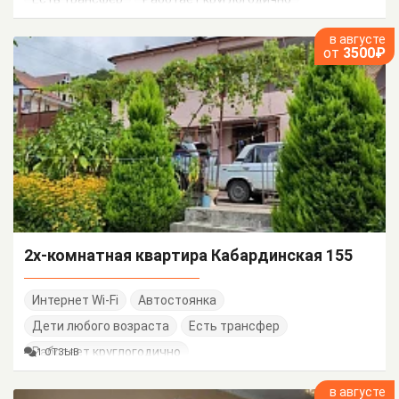
в августе
от
3500₽
2х-комнатная квартира Кабардинская 155
Интернет Wi-Fi
Автостоянка
Дети любого возраста
Есть трансфер
Работает круглогодично
1 ОТЗЫВ
в августе