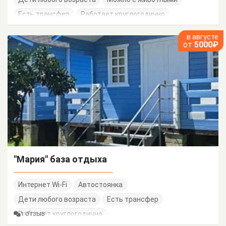
Есть трансфер
Работает круглогодично
в августе
от
5000₽
"Мария" база отдыха
Интернет Wi-Fi
Автостоянка
Дети любого возраста
Есть трансфер
Работает круглогодично
1 ОТЗЫВ