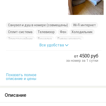
Санузел и душ в номере (совмещены)
Wi-Fi интернет
Сплит-система
Телевизор
Фен
Холодильник
Электрочайник
Вешалка
Диван-кровать
Все удобства
Кровати односпальные
Кровать двуспальная
Тумбочки
4500
руб
от
за номер за 1 сутки
Показать полное
описание и цены
Описание