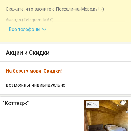
Скажите, что звоните с Поехали-на-Море.ру! :-)
Аманда (Telegram, MAX)
+7 (940) 777-70-55
Все телефоны
Акции и Скидки
На берегу моря! Скидки!
возможны индивидуально
"Коттедж"
10