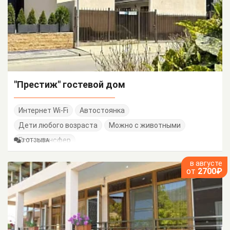
"Престиж" гостевой дом
Интернет Wi-Fi
Автостоянка
Дети любого возраста
Можно с животными
Есть трансфер
3 ОТЗЫВА
в августе
от
2700₽