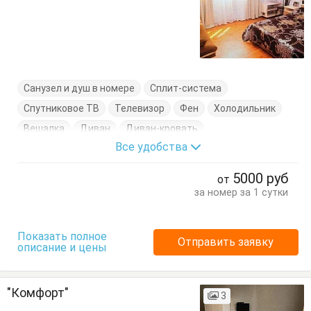
Санузел и душ в номере
Сплит-система
Спутниковое ТВ
Телевизор
Фен
Холодильник
Вешалка
Диван
Диван-кровать
Все удобства
Журнальный столик
Кровати односпальные
Кровать двуспальная
Тумбочки
Шкаф
5000
руб
от
за номер за 1 сутки
Показать полное
Отправить заявку
описание и цены
"Комфорт"
3