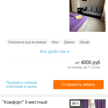
Санузел и душ в номере
Фен
Диван
Шкаф
Все удобства
4000
руб
от
за номер за 1 сутки
Показать полное
Отправить заявку
описание и цены
"Комфорт" 5-местный
6