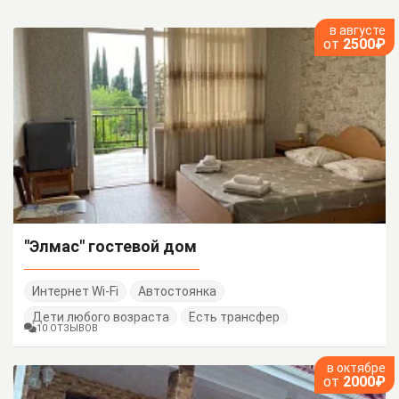
в августе
от
2500₽
"Элмас" гостевой дом
Интернет Wi-Fi
Автостоянка
Дети любого возраста
Есть трансфер
10 ОТЗЫВОВ
в октябре
от
2000₽