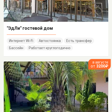
"ЭдЛи" гостевой дом
Интернет Wi-Fi
Автостоянка
Есть трансфер
Бассейн
Работает круглогодично
в августе
от
3200₽