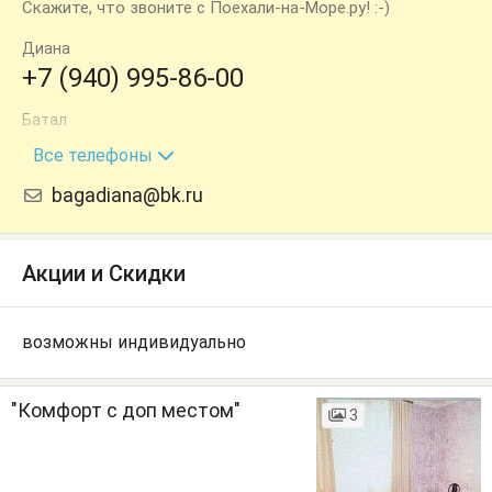
Скажите, что звоните с Поехали-на-Море.ру! :-)
Диана
+7 (940) 995-86-00
Батал
+7 (940) 964-03-78
Все телефоны
bagadiana@bk.ru
Акции и Скидки
возможны индивидуально
"Комфорт с доп местом"
3