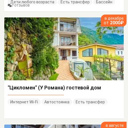
Дети любого возраста
Есть трансфер
Бассейн
7 ОТЗЫВОВ
в декабре
от
2000₽
"Цикломен" (У Романа) гостевой дом
Интернет Wi-Fi
Автостоянка
Есть трансфер
в августе