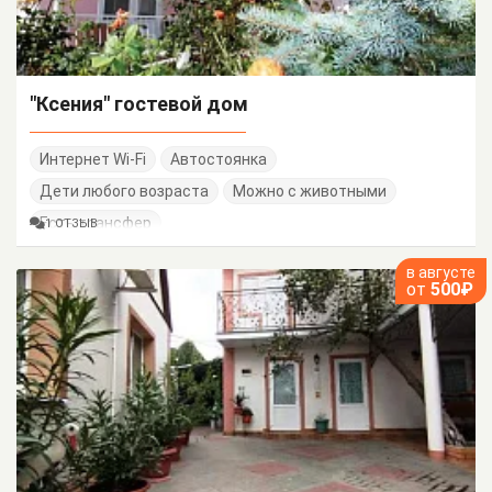
"Ксения" гостевой дом
Интернет Wi-Fi
Автостоянка
Дети любого возраста
Можно с животными
Есть трансфер
1 ОТЗЫВ
в августе
от
500₽