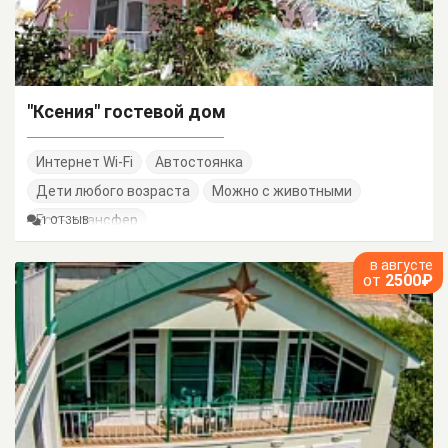
"Ксения" гостевой дом
Интернет Wi-Fi
Автостоянка
Дети любого возраста
Можно с животными
Есть трансфер
1 ОТЗЫВ
в августе
от
2500₽