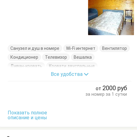
Санузел и душ в номере
Wi-Fi интернет
Вентилятор
Кондиционер
Телевизор
Вешалка
Диван-кровать
Кровати двуспальные
Все удобства
Кровать односпальная
Обеденный стол
Шкаф
2000
руб
от
за номер за 1 сутки
Показать полное
описание и цены