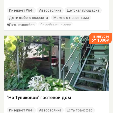
Интернет Wi-Fi
Автостоянка
Детская площадка
Дети любого возраста
Можно с животными
Есть трансфер
Семейные номера
12 ОТЗЫВОВ
в августе
от
1000₽
"На Тупиковой" гостевой дом
Интернет Wi-Fi
Автостоянка
Есть трансфер