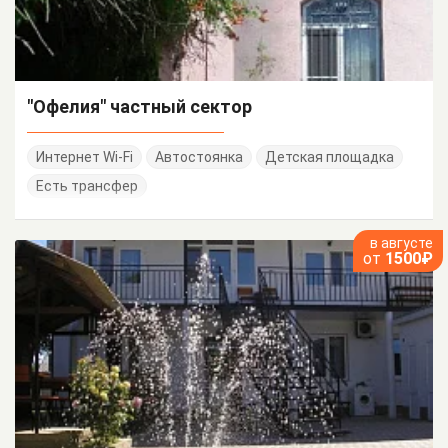
"Офелия" частный сектор
Интернет Wi-Fi
Автостоянка
Детская площадка
Есть трансфер
в августе
от
1500₽