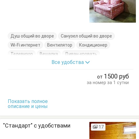
Душ общий во дворе
Санузел общий во дворе
Wi-Fi интернет
Вентилятор
Кондиционер
Телевизор
Вешалка
Диван-кровать
Все удобства
Кровати односпальные
Кровать двуспальная
Обеденный стол
Шкаф
1500
руб
от
за номер за 1 сутки
Показать полное
описание и цены
"Стандарт" с удобствами
17