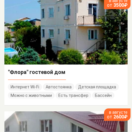
в августе
от
3500₽
"Флора" гостевой дом
Интернет Wi-Fi
Автостоянка
Детская площадка
Можно с животными
Есть трансфер
Бассейн
в августе
от
2600₽