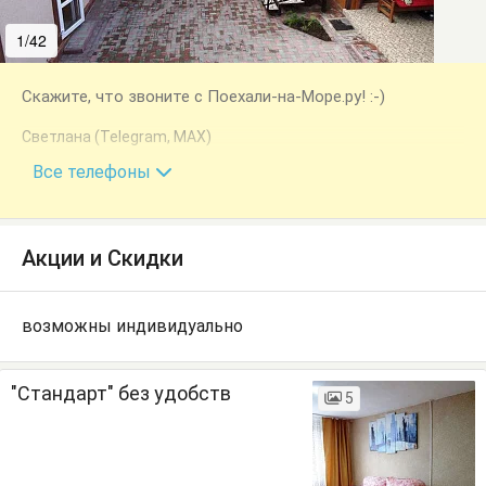
1/42
2/42
Скажите, что звоните с Поехали-на-Море.ру! :-)
Светлана (Telegram, MAX)
+7 (978) 286-20-48
Все телефоны
Акции и Скидки
возможны индивидуально
"Стандарт" без удобств
5