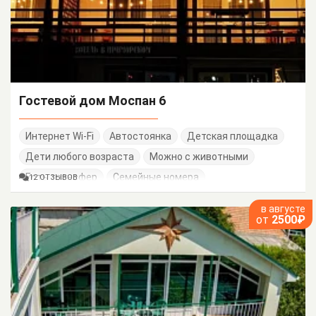
Гостевой дом Моспан 6
Интернет Wi-Fi
Автостоянка
Детская площадка
Дети любого возраста
Можно с животными
Есть трансфер
Семейные номера
12 ОТЗЫВОВ
в августе
от
2500₽