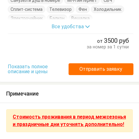
Санузел и душ в номере
Wi-Fi интернет
СВЧ
Сплит-система
Телевизор
Фен
Холодильник
Электрочайник
Балкон
Вешалка
Все удобства
Двухэтажная кровать
Журнальный столик
Кресло
Кровать двуспальная
Кухонный стол
3500
руб
от
Обеденный стол
Посуда
Стол
Стулья
за номер за 1 сутки
Тумбочки
Шкаф
Показать полное
Отправить заявку
описание и цены
Примечание
Стоимость проживания в период межсезонья
и праздничные дни уточнять дополнительно!