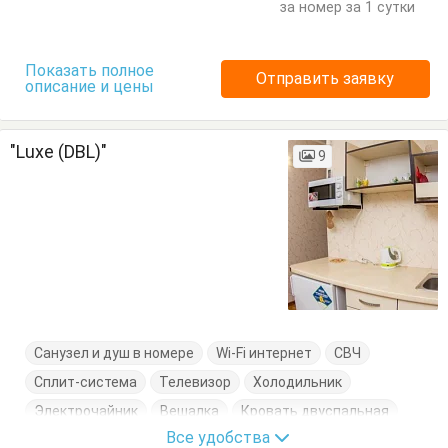
за номер за 1 сутки
Показать полное
Отправить заявку
описание и цены
"Luxe (DBL)"
9
Санузел и душ в номере
Wi-Fi интернет
СВЧ
Сплит-система
Телевизор
Холодильник
Электрочайник
Вешалка
Кровать двуспальная
Все удобства
Кухонный стол
Обеденный стол
Посуда
Стол