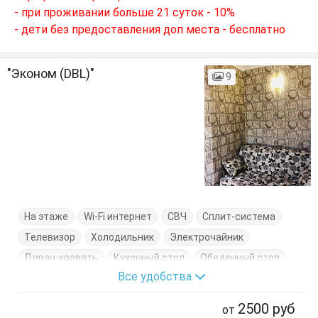
- при проживании больше 21 суток - 10%
- дети без предоставления доп места - бесплатно
"Эконом (DBL)"
9
На этаже
Wi-Fi интернет
СВЧ
Сплит-система
Телевизор
Холодильник
Электрочайник
Диван-кровать
Кухонный стол
Обеденный стол
Все удобства
Посуда
Стол
Тумбочки
Шкаф
2500
руб
от