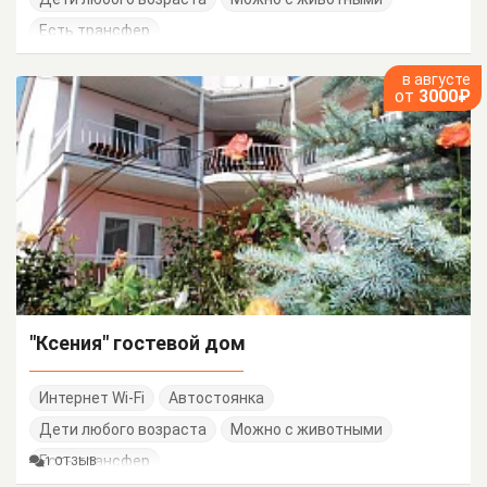
Есть трансфер
в августе
от
3000₽
"Ксения" гостевой дом
Интернет Wi-Fi
Автостоянка
Дети любого возраста
Можно с животными
Есть трансфер
1 ОТЗЫВ