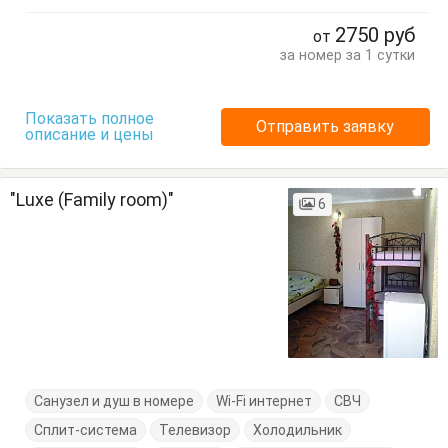
Тумбочки
Шкаф
2750
руб
от
за номер за 1 сутки
Показать полное
Отправить заявку
описание и цены
"Luxe (Family room)"
6
Санузел и душ в номере
Wi-Fi интернет
СВЧ
Сплит-система
Телевизор
Холодильник