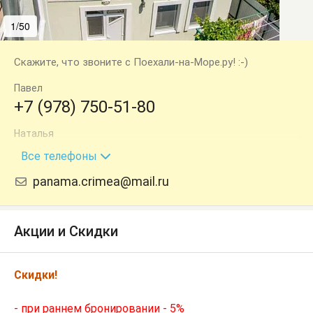
1/50
2/50
Скажите, что звоните с Поехали-на-Море.ру! :-)
Павел
+7 (978) 750-51-80
Наталья
+7 (978) 750-51-79
Все телефоны
panama.crimea@mail.ru
Акции и Скидки
Скидки!
- при раннем бронировании - 5%