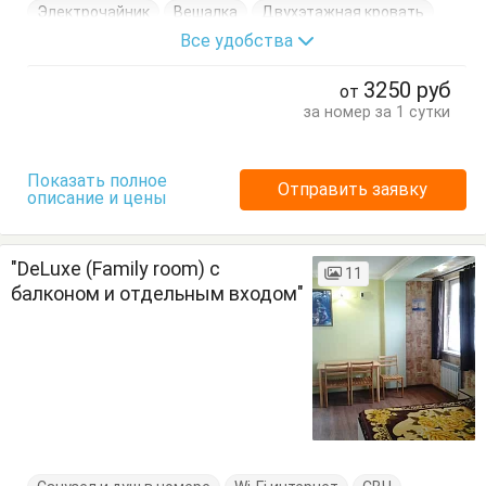
Электрочайник
Вешалка
Двухэтажная кровать
Все удобства
Журнальный столик
Кровать двуспальная
Кухонный стол
Обеденный стол
Посуда
Стол
3250
руб
от
Стулья
Тумбочки
Шкаф
за номер за 1 сутки
Показать полное
Отправить заявку
описание и цены
"DeLuxe (Family room) с
11
балконом и отдельным входом"