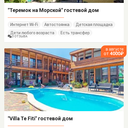
"Теремок на Морской" гостевой дом
Интернет Wi-Fi
Автостоянка
Детская площадка
Дети любого возраста
Есть трансфер
3 ОТЗЫВА
в августе
от
4000₽
"Villa Te Fiti" гостевой дом