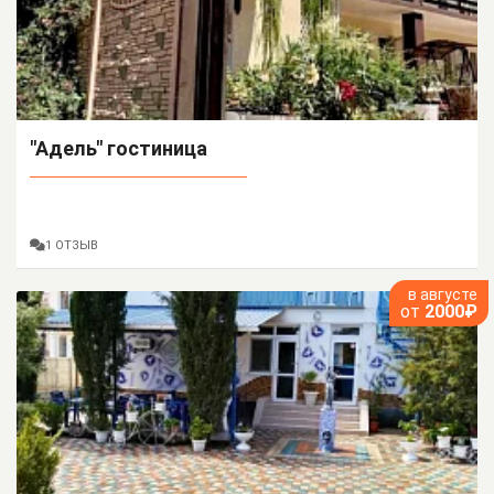
"Адель" гостиница
1 ОТЗЫВ
в августе
от
2000₽