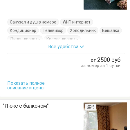
Санузел и душ в номере
Wi-Fi интернет
Кондиционер
Телевизор
Холодильник
Вешалка
Диван-кровать
Кресло-кровать
Все удобства
Кровать двуспальная
Тумбочки
Шкаф
2500
руб
от
за номер за 1 сутки
Показать полное
описание и цены
"Люкс с балконом"
5