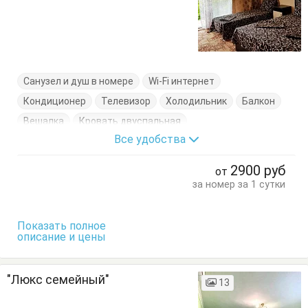
Санузел и душ в номере
Wi-Fi интернет
Кондиционер
Телевизор
Холодильник
Балкон
Вешалка
Кровать двуспальная
Все удобства
Кровать односпальная
Тумбочки
Шкаф
2900
руб
от
за номер за 1 сутки
Показать полное
описание и цены
"Люкс семейный"
13