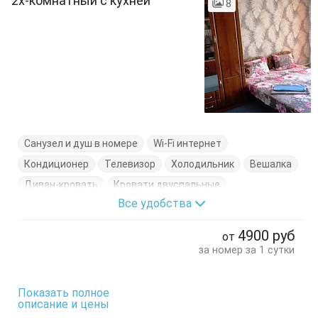
"2х-комнатный с кухней"
8
Санузел и душ в номере
Wi-Fi интернет
Кондиционер
Телевизор
Холодильник
Вешалка
Диван-кровать
Кровати двуспальные
Все удобства
Кровати односпальные
Тумбочки
Шкаф
4900
руб
от
за номер за 1 сутки
Показать полное
описание и цены