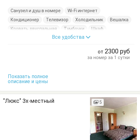
Санузел и душ в номере
Wi-Fi интернет
Кондиционер
Телевизор
Холодильник
Вешалка
Кровать двуспальная
Тумбочки
Шкаф
Все удобства
2300
руб
от
за номер за 1 сутки
Показать полное
описание и цены
"Люкс" 3х-местный
5