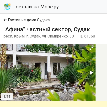
Поехали-на-Море.ру
Гостевые дома Судака
"Афина" частный сектор, Судак
респ. Крым, г. Судак, ул. Симиренко, 38
ID 61368
1/44
2/44