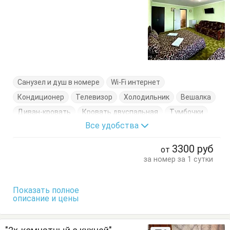
Санузел и душ в номере
Wi-Fi интернет
Кондиционер
Телевизор
Холодильник
Вешалка
Диван-кровать
Кровать двуспальная
Тумбочки
Все удобства
Шкаф
3300
руб
от
за номер за 1 сутки
Показать полное
описание и цены