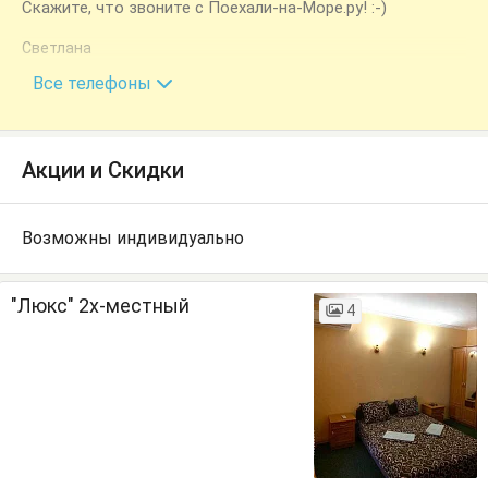
Скажите, что звоните с Поехали-на-Море.ру! :-)
Светлана
+7 (978) 777-03-62
Все телефоны
Акции и Скидки
Возможны индивидуально
"Люкс" 2х-местный
4