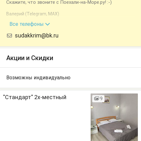
Скажите, что звоните с Поехали-на-Море.ру! :-)
Валерий (Telegram, MAX)
+7 (978) 817-79-49
Все телефоны
sudakkrim@bk.ru
Акции и Скидки
Возможны индивидуально
"Стандарт" 2х-местный
9