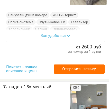
Санузел и душ в номере
Wi-Fi интернет
Сплит-система
Спутниковое ТВ
Телевизор
Холодильник
Балкон
Диван-кровать
Все удобства
Журнальный столик
Комод
Кресло-кровать
Кровати односпальные
Кровать двуспальная
2600
руб
от
Стулья
Тумбочки
Шкаф
за номер за 1 сутки
Показать полное
Отправить заявку
описание и цены
"Стандарт" 3х-местный
9