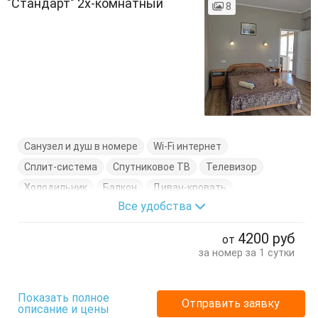
"Стандарт" 2х-комнатный
8
Санузел и душ в номере
Wi-Fi интернет
Сплит-система
Спутниковое ТВ
Телевизор
Холодильник
Балкон
Диван-кровать
Все удобства
Кровати односпальные
Кровать двуспальная
Стол
Стулья
Туалетный столик
Тумбочки
4200
руб
от
Шкаф
за номер за 1 сутки
Показать полное
Отправить заявку
описание и цены