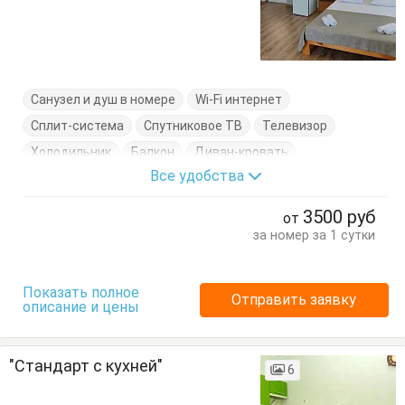
Санузел и душ в номере
Wi-Fi интернет
Сплит-система
Спутниковое ТВ
Телевизор
Холодильник
Балкон
Диван-кровать
Все удобства
Журнальный столик
Комод
Кресло-кровать
Кровати односпальные
Кровать двуспальная
3500
руб
от
Стулья
Тумбочки
Шкаф
за номер за 1 сутки
Показать полное
Отправить заявку
описание и цены
"Стандарт с кухней"
6