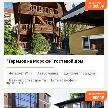
в августе
от
3000₽
"Теремок на Морской" гостевой дом
Интернет Wi-Fi
Автостоянка
Детская площадка
Дети любого возраста
Есть трансфер
3 ОТЗЫВА
в августе
от
5000₽