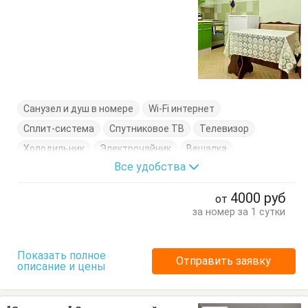
Санузел и душ в номере
Wi-Fi интернет
Сплит-система
Спутниковое ТВ
Телевизор
Холодильник
Электрочайник
Вешалка
Все удобства
Диван-кровать
Кровать двуспальная
Посуда
Стол
Стулья
Туалетный столик
Тумбочки
4000
руб
от
Шкаф
за номер за 1 сутки
Показать полное
Отправить заявку
описание и цены