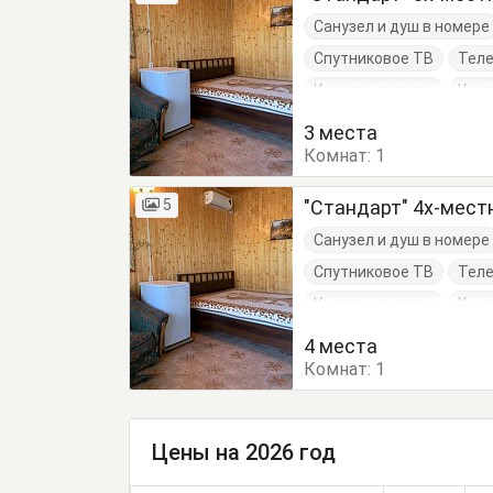
Санузел и душ в номере
Спутниковое ТВ
Тел
Кресло-кровать
Кров
Тумбочки
Шкаф
3 места
Комнат:
1
5
"Стандарт" 4х-мес
Санузел и душ в номере
Спутниковое ТВ
Тел
Кресло-кровать
Кров
Тумбочки
Шкаф
4 места
Комнат:
1
Цены на 2026 год