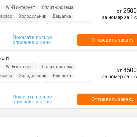
Wi-Fi интернет
Сплит-система
250
от
евизор
Холодильник
Вешалка
за номер за 1 
ати односпальные
Кровать двуспальная
Показать полное
Отправить заявку
описание и цены
тный
Wi-Fi интернет
Сплит-система
450
от
евизор
Холодильник
Вешалка
за номер за 1 
ати односпальные
Кровать двуспальная
Показать полное
Отправить заявку
описание и цены