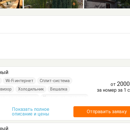
тный
Wi-Fi интернет
Сплит-система
200
от
евизор
Холодильник
Вешалка
за номер за 1 
ати односпальные
Кровать двуспальная
Показать полное
Отправить заявку
описание и цены
тный