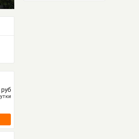
0
руб
сутки