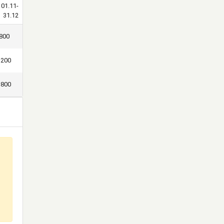
01.11-
31.12
800
1200
1800