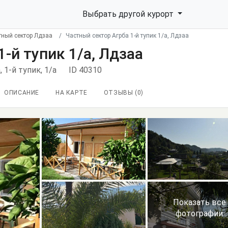
Выбрать другой курорт
тный сектор Лдзаа
Частный сектор Агрба 1-й тупик 1/а, Лдзаа
-й тупик 1/а, Лдзаа
, 1-й тупик, 1/а
ID 40310
ОПИСАНИЕ
НА КАРТЕ
ОТЗЫВЫ (
0
)
Показать все
фотографии