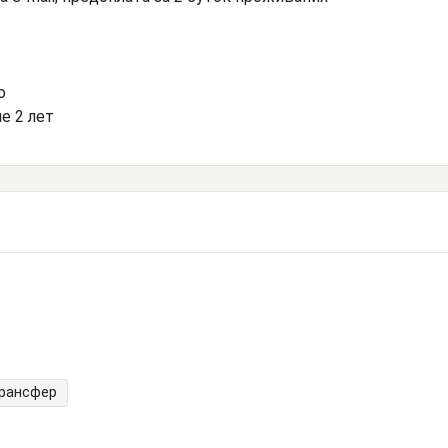
ю
е 2 лет
трансфер