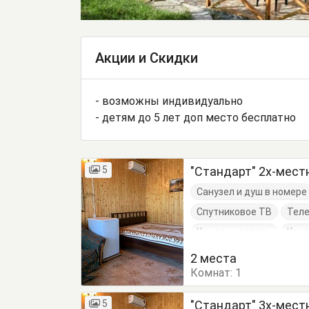
Акции и Скидки
- возможны индивидуально
- детям до 5 лет доп место бесплатно
5
"Стандарт" 2х-мес
Санузел и душ в номере
Спутниковое ТВ
Тел
Кресло-кровать
Кров
Тумбочки
Шкаф
2 места
Комнат:
1
5
"Стандарт" 3х-мес