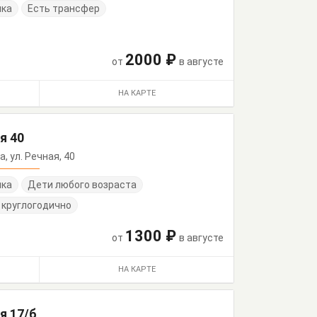
нка
Есть трансфер
2000 ₽
от
в августе
НА КАРТЕ
я 40
а, ул. Речная, 40
нка
Дети любого возраста
 круглогодично
1300 ₽
от
в августе
НА КАРТЕ
я 17/б