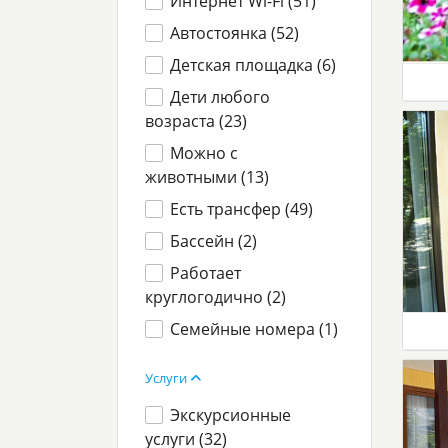
Интернет Wi-Fi (
51
)
Автостоянка (
52
)
Детская площадка (
6
)
Дети любого
возраста (
23
)
Можно с
животными (
13
)
Есть трансфер (
49
)
Бассейн (
2
)
Работает
круглогодично (
2
)
Семейные номера (
1
)
Услуги
Экскурсионные
услуги (
32
)