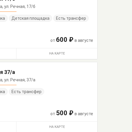
а, ул. Речная, 17/б
нка
Детская площадка
Есть трансфер
600 ₽
от
в августе
НА КАРТЕ
я 37/а
а, ул. Речная, 37/а
нка
Есть трансфер
500 ₽
от
в августе
НА КАРТЕ