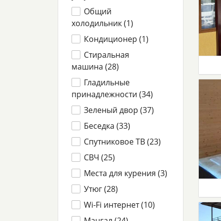
Общий
холодильник (
1
)
Кондиционер (
1
)
Стиральная
машина (
28
)
Гладильные
принадлежности (
34
)
Зеленый двор (
37
)
Беседка (
33
)
Спутниковое ТВ (
23
)
СВЧ (
25
)
Места для курения (
3
)
Утюг (
28
)
Wi-Fi интернет (
10
)
Мангал (
24
)