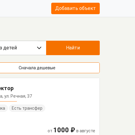
Добавить объект
з детей
Найти
Сначала дешевые
сектор
а, ул. Речная, 37
нка
Есть трансфер
1000 ₽
от
в августе