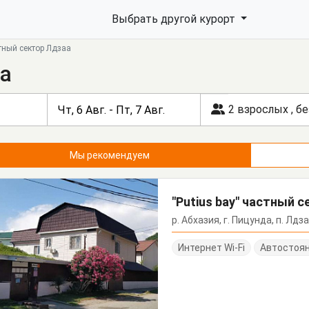
Выбрать другой курорт
тный сектор Лдзаа
а
2 взрослых
,
бе
Мы рекомендуем
"Putius bay" частный 
р. Абхазия, г. Пицунда, п. Лдза
Интернет Wi-Fi
Автостоя