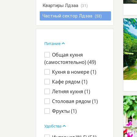
Квартиры Лдзаа
(31)
Частный сектор Лдзаа
(53)
Питание
Общая кухня
(самостоятельно) (
49
)
Кухня в номере (
1
)
Кафе рядом (
1
)
Летняя кухня (
1
)
Столовая рядом (
1
)
Фрукты (
1
)
Удобства