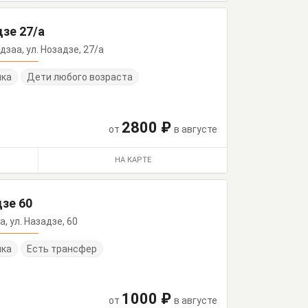
зе 27/а
Лдзаа, ул. Нозадзе, 27/а
нка
Дети любого возраста
2800 ₽
от
в августе
НА КАРТЕ
зе 60
а, ул. Назадзе, 60
нка
Есть трансфер
1000 ₽
от
в августе