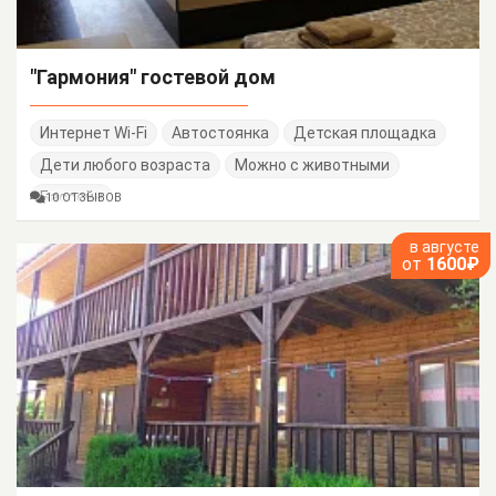
"Гармония" гостевой дом
Интернет Wi-Fi
Автостоянка
Детская площадка
Дети любого возраста
Можно с животными
Бассейн
10 ОТЗЫВОВ
в августе
от
1600₽