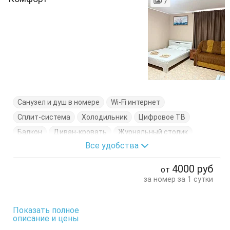
7
Санузел и душ в номере
Wi-Fi интернет
Сплит-система
Холодильник
Цифровое ТВ
Балкон
Диван-кровать
Журнальный столик
Все удобства
Кровать односпальная
Стол
Стулья
Терраса
Тумбочки
Шкаф
4000
руб
от
за номер за 1 сутки
Показать полное
описание и цены