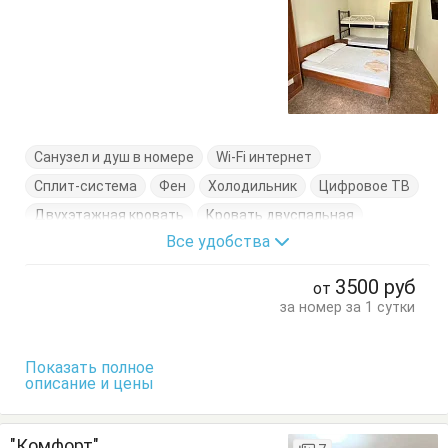
Санузел и душ в номере
Wi-Fi интернет
Сплит-система
Фен
Холодильник
Цифровое ТВ
Двухэтажная кровать
Кровать двуспальная
Все удобства
Кровать односпальная
Стол
Стулья
Тумбочки
Шкаф
3500
руб
от
за номер за 1 сутки
Показать полное
описание и цены
"Комфорт"