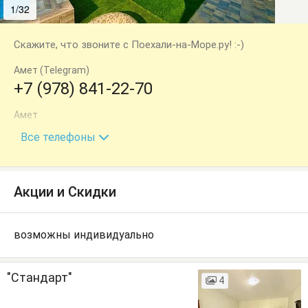
1/32
2/32
Скажите, что звоните с Поехали-на-Море.ру! :-)
Амет (Telegram)
+7 (978) 841-22-70
Амет
+7 (978) 876-08-77
Все телефоны
Акции и Скидки
возможны индивидуально
"Стандарт"
4