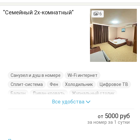
"Семейный 2х-комнатный"
6
Санузел и душ в номере
Wi-Fi интернет
Сплит-система
Фен
Холодильник
Цифровое ТВ
Балкон
Диван-кровать
Журнальный столик
Все удобства
Кровати односпальные
Стол
Стулья
Терраса
Тумбочки
Шкаф
5000
руб
от
за номер за 1 сутки