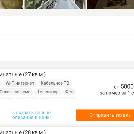
натные (27 кв.м.)
Wi-Fi интернет
Кабельное ТВ
500
от
Сплит-система
Телевизор
Фен
за номер за 1 
ое ТВ
Вешалка
Детский манеж
д
Кресло
Кровать двуспальная
Показать полное
Отправить заявку
описание и цены
нный стол
Посуда
Стулья
Шкаф
натные (28 кв.м.)