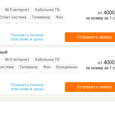
Wi-Fi интернет
Кабельное ТВ
400
от
Сплит-система
Телевизор
Фен
за номер за 1 
ое ТВ
Вешалка
Детский манеж
ло
Кровать полуторка
Кухонный стол
Показать полное
Отправить заявку
описание и цены
уда
Стулья
Шкаф
тный
Wi-Fi интернет
Кабельное ТВ
400
от
система
Телевизор
Фен
Холодильник
за номер за 1 
н-кровать
Комод
Кровать двуспальная
Показать полное
Отправить заявку
описание и цены