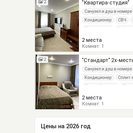
2
"Квартира-студия"
Санузел и душ в номере
Кондиционер
СВЧ
Холодильник
Цифров
Диван-кровать
Крес
2 места
Комнат:
Обеденный стол
1
Пос
2
"Стандарт" 2х-мес
Санузел и душ в номере
Кондиционер
Сплит-
Детский манеж
Дива
Шкаф
2 места
Комнат:
1
Цены на 2026 год