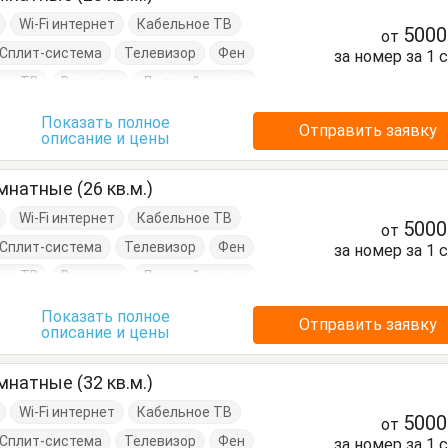
Wi-Fi интернет
Кабельное ТВ
500
от
Сплит-система
Телевизор
Фен
за номер за 1 
ое ТВ
Вешалка
Детский манеж
д
Кресло
Кресло-кровать
Показать полное
Отправить заявку
описание и цены
Кухонный стол
Обеденный стол
Посуда
натные (26 кв.м.)
Wi-Fi интернет
Кабельное ТВ
500
от
Сплит-система
Телевизор
Фен
за номер за 1 
ое ТВ
Вешалка
Детский манеж
д
Кресло
Кровать двуспальная
Показать полное
Отправить заявку
описание и цены
нный стол
Посуда
Стулья
Шкаф
натные (32 кв.м.)
Wi-Fi интернет
Кабельное ТВ
500
от
Сплит-система
Телевизор
Фен
за номер за 1 