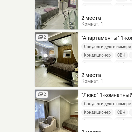
Холодильник
Цифров
Диван-кровать
Комо
2 места
Комнат:
Кровать двуспальная
1
Стулья
Шкаф
2
"Апартаменты" 1-ком
Санузел и душ в номере
Кондиционер
СВЧ
Холодильник
Цифров
Диван-кровать
Комо
2 места
Комнат:
Кухонный стол
1
Обеде
2
"Люкс" 1-комнатный 
Санузел и душ в номере
Кондиционер
СВЧ
Холодильник
Цифров
Комод
Кресло
Кро