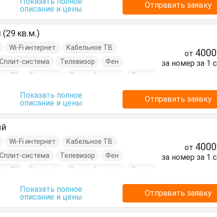
Показать полное
Отправить заявку
описание и цены
нный стол
Посуда
Пуфик
Стол
(29 кв.м.)
Wi-Fi интернет
Кабельное ТВ
400
от
Сплит-система
Телевизор
Фен
за номер за 1 
ое ТВ
Вешалка
Детский манеж
Диван
ло
Кровать двуспальная
Кухонный стол
Показать полное
Отправить заявку
описание и цены
уда
Стулья
Шкаф
ый
Wi-Fi интернет
Кабельное ТВ
400
от
Сплит-система
Телевизор
Фен
за номер за 1 
ое ТВ
Вешалка
Детский манеж
Диван
ло
Кровать двуспальная
Показать полное
Отправить заявку
описание и цены
Кухонный стол
Обеденный стол
аф