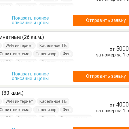
ое ТВ
Вешалка
Детский манеж
д
Кресло
Кресло-кровать
Показать полное
Отправить заявку
описание и цены
Кухонный стол
Обеденный стол
Посуда
натные (26 кв.м.)
Wi-Fi интернет
Кабельное ТВ
500
от
Сплит-система
Телевизор
Фен
за номер за 1 
ое ТВ
Вешалка
Детский манеж
д
Кресло
Кровать двуспальная
Показать полное
Отправить заявку
описание и цены
нный стол
Посуда
Стулья
Шкаф
(30 кв.м.)
Wi-Fi интернет
Кабельное ТВ
400
от
Сплит-система
Телевизор
Фен
за номер за 1 
ое ТВ
Вешалка
Диван
Диван-кровать
вать двуспальная
Кровать односпальная