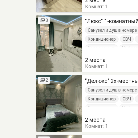
2 места
Комнат:
Кухонный стол
1
Обеде
Стулья
Шкаф
3
"Люкс" 1-комнатный 
Санузел и душ в номере
Кондиционер
СВЧ
Холодильник
Цифров
Диван-кровать
Крес
2 места
Комнат:
Обеденный стол
1
Пос
2
"Делюкс" 2х-местн
Санузел и душ в номере
Кондиционер
СВЧ
Холодильник
Цифров
Диван-кровать
Крес
2 места
Комнат:
Кровать односпальная
1
Посуда
Стулья
Шк