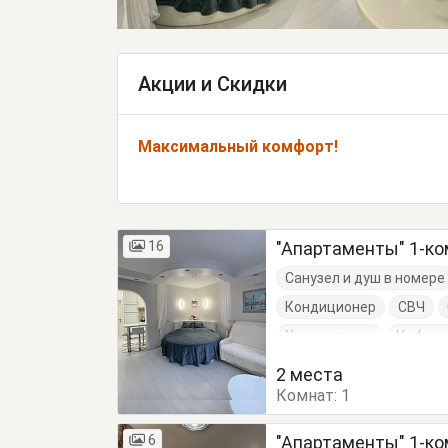
Акции и Скидки
Максимальный комфорт!
16
"Апартаменты" 1-ком
Санузел и душ в номере
Кондиционер
СВЧ
Холодильник
Цифров
Диван-кровать
Комо
2 места
Комнат:
Кухонный стол
1
Обеде
6
"Апартаменты" 1-ком