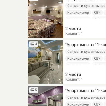
Санузел и душ в номере
Кондиционер
СВЧ
Холодильник
Цифров
Диван-кровать
Комо
2 места
Комнат:
Кровать двуспальная
1
Стулья
Шкаф
4
"Апартаменты" 1-ком
Санузел и душ в номере
Кондиционер
СВЧ
Холодильник
Цифров
Диван-кровать
Комо
2 места
Комнат:
Кухонный стол
1
Обеде
5
"Апартаменты" 1-ком
Санузел и душ в номере
Кондиционер
СВЧ