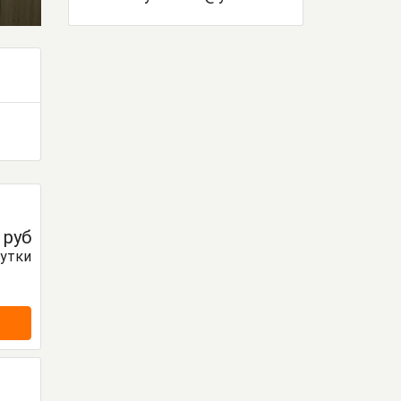
0
руб
сутки