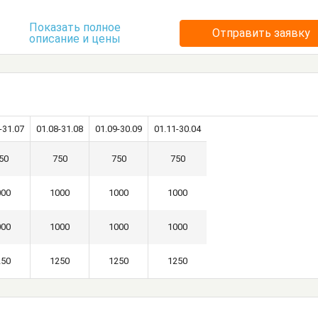
Показать полное
Отправить заявку
описание и цены
-31.07
01.08-31.08
01.09-30.09
01.11-30.04
50
750
750
750
000
1000
1000
1000
000
1000
1000
1000
250
1250
1250
1250