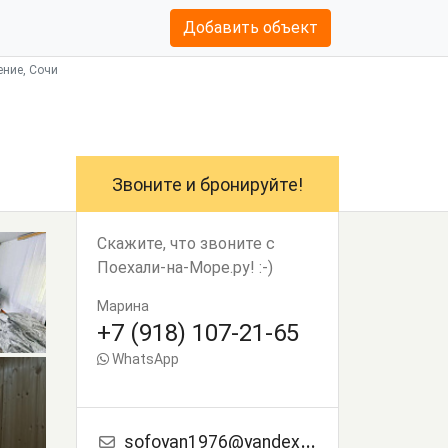
Добавить объект
ение, Сочи
Звоните и бронируйте!
Скажите, что звоните с
Поехали-на-Море.ру! :-)
Марина
+7 (918) 107-21-65
WhatsApp
sofoyan1976@yandex.ru