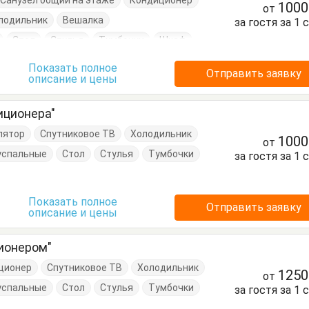
Санузел общий на этаже
Кондиционер
100
от
лодильник
Вешалка
за гостя за 1 
Стол
Стулья
Тумбочки
Шкаф
Показать полное
Отправить заявку
описание и цены
иционера"
лятор
Спутниковое ТВ
Холодильник
100
от
успальные
Стол
Стулья
Тумбочки
за гостя за 1 
Показать полное
Отправить заявку
описание и цены
ионером"
ционер
Спутниковое ТВ
Холодильник
125
от
успальные
Стол
Стулья
Тумбочки
за гостя за 1 