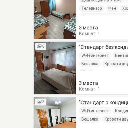
Душ общий на этаже
Телевизор
Фен
Хо
Кровати односпальные
3 места
Комнат:
1
8
"Стандарт без конд
Wi-Fi интернет
Венти
Вешалка
Кровати дв
Шкаф
3 места
Комнат:
1
8
"Стандарт с кондиц
Wi-Fi интернет
Конди
Вешалка
Кровати дв