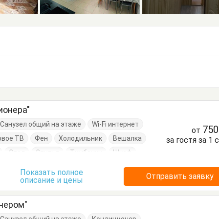
ионера"
Санузел общий на этаже
Wi-Fi интернет
75
от
овое ТВ
Фен
Холодильник
Вешалка
за гостя за 1 
Стол
Стулья
Тумбочки
Шкаф
Показать полное
Отправить заявку
описание и цены
нером"