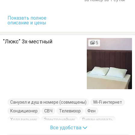
Показать полное
описание и цены
"Люкс" 3х-местный
5
Санузел и душ в номере (совмещены)
Wi-Fi интернет
Кондиционер
СВЧ
Телевизор
Фен
Холодильник
Электрочайник
Диван-кровать
Все удобства
Журнальный столик
Комод
Кровать двуспальная