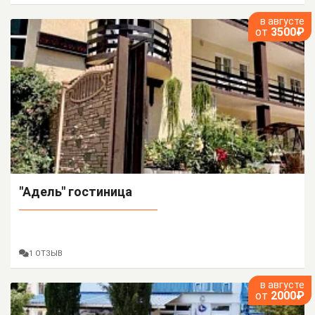
в августе
от
3500₽
"Адель" гостиница
1 ОТЗЫВ
в августе
от
2000₽