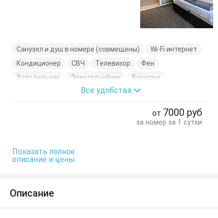
Санузел и душ в номере (совмещены)
Wi-Fi интернет
Кондиционер
СВЧ
Телевизор
Фен
Холодильник
Электрочайник
Вешалка
Все удобства
Диван-кровать
Журнальный столик
Комод
Кровать двуспальная
Кухонный стол
7000
руб
от
Обеденный стол
Посуда
Пуфик
Стол
Стулья
за номер за 1 сутки
Терраса
Тумбочки
Шкаф
Показать полное
описание и цены
Описание