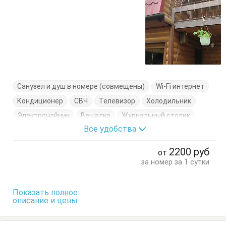
Санузел и душ в номере (совмещены)
Wi-Fi интернет
Кондиционер
СВЧ
Телевизор
Холодильник
Электрочайник
Вешалка
Журнальный столик
Все удобства
Кровать двуспальная
Кухонный стол
Обеденный стол
Посуда
Стол
Стулья
2200
руб
от
Тумбочки
Шкаф
за номер за 1 сутки
Показать полное
описание и цены