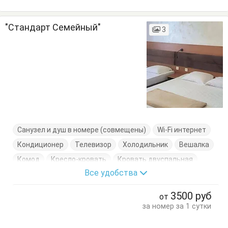
"Стандарт Семейный"
3
Санузел и душ в номере (совмещены)
Wi-Fi интернет
Кондиционер
Телевизор
Холодильник
Вешалка
Комод
Кресло-кровать
Кровать двуспальная
Все удобства
Обеденный стол
Посуда
Стол
Стулья
Тумбочки
Шкаф
3500
руб
от
за номер за 1 сутки