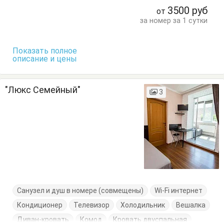
Обеденный стол
Пуфик
Стол
Стулья
Терраса
3500
руб
от
Тумбочки
Шкаф
за номер за 1 сутки
Показать полное
описание и цены
"Люкс Семейный"
3
Санузел и душ в номере (совмещены)
Wi-Fi интернет
Кондиционер
Телевизор
Холодильник
Вешалка
Диван-кровать
Комод
Кровать двуспальная