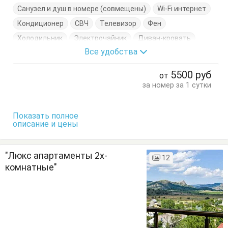
Санузел и душ в номере (совмещены)
Wi-Fi интернет
Кондиционер
СВЧ
Телевизор
Фен
Холодильник
Электрочайник
Диван-кровать
Все удобства
Журнальный столик
Комод
Кровать двуспальная
Посуда
Пуфик
Стол
Стулья
Терраса
5500
руб
от
Тумбочки
Шкаф
за номер за 1 сутки
Показать полное
описание и цены
"Люкс апартаменты 2х-
12
комнатные"