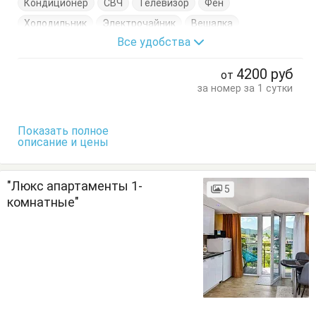
Кондиционер
СВЧ
Телевизор
Фен
Холодильник
Электрочайник
Вешалка
Все удобства
Диван-кровать
Журнальный столик
Комод
Кровать двуспальная
Кухонный стол
4200
руб
от
Обеденный стол
Посуда
Пуфик
Стол
Стулья
за номер за 1 сутки
Терраса
Тумбочки
Шкаф
Показать полное
описание и цены
"Люкс апартаменты 1-
5
комнатные"