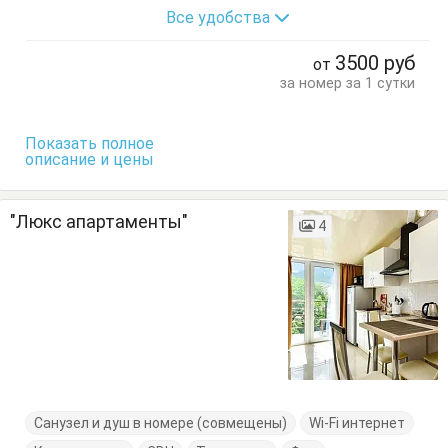
Все удобства
Обеденный стол
Стол
Стулья
Тумбочки
Шкаф
3500
руб
от
за номер за 1 сутки
Показать полное
описание и цены
"Люкс апартаменты"
4
Санузел и душ в номере (совмещены)
Wi-Fi интернет