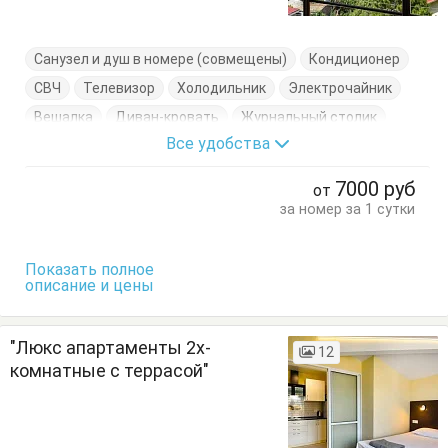
Санузел и душ в номере (совмещены)
Кондиционер
СВЧ
Телевизор
Холодильник
Электрочайник
Вешалка
Диван-кровать
Журнальный столик
Все удобства
Комод
Кровать двуспальная
Кухонный стол
Обеденный стол
Пуфик
Стол
Стулья
7000
руб
от
Тумбочки
Шкаф
за номер за 1 сутки
Показать полное
описание и цены
"Люкс апартаменты 2х-
12
комнатные с террасой"