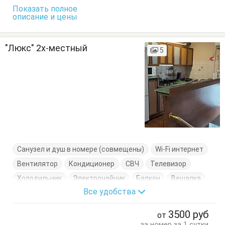
Показать полное
описание и цены
"Люкс" 2х-местный
5
Санузел и душ в номере (совмещены)
Wi-Fi интернет
Вентилятор
Кондиционер
СВЧ
Телевизор
Холодильник
Электрочайник
Балкон
Вешалка
Все удобства
Журнальный столик
Комод
Кровать двуспальная
Кухонный стол
Обеденный стол
Посуда
Стол
3500
руб
от
Стулья
Тумбочки
Шкаф
за номер за 1 сутки