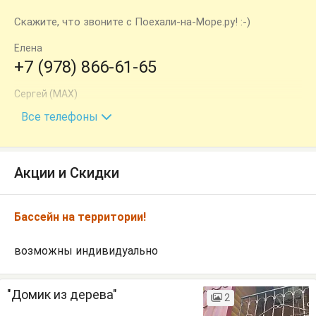
Скажите, что звоните с Поехали-на-Море.ру! :-)
Елена
+7 (978) 866-61-65
Сергей (МАХ)
+7 (978) 883-10-15
Все телефоны
Акции и Скидки
Бассейн на территории!
возможны индивидуально
"Домик из дерева"
2