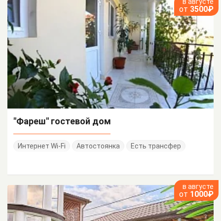
в августе
от
3500₽
"Фареш" гостевой дом
Интернет Wi-Fi
Автостоянка
Есть трансфер
в августе
от
1000₽