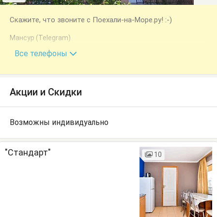
Скажите, что звоните с Поехали-на-Море.ру! :-)
Мансур (Telegram)
+7 (978) 100-55-36
Все телефоны
Акции и Скидки
Возможны индивидуально
"Стандарт"
10