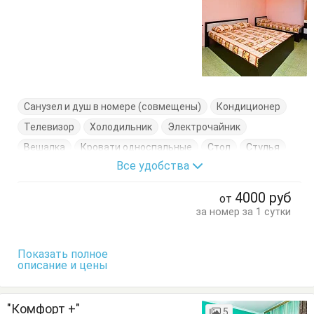
Санузел и душ в номере (совмещены)
Кондиционер
Телевизор
Холодильник
Электрочайник
Вешалка
Кровати односпальные
Стол
Стулья
Все удобства
Тумбочки
Шкаф
4000
руб
от
за номер за 1 сутки
Показать полное
описание и цены
"Комфорт +"
5