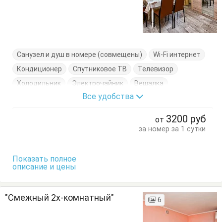
Санузел и душ в номере (совмещены)
Wi-Fi интернет
Кондиционер
Спутниковое ТВ
Телевизор
Холодильник
Электрочайник
Вешалка
Все удобства
Кровати односпальные
Кухонный стол
Обеденный стол
Посуда
Стол
Стулья
3200
руб
от
Тумбочки
Шкаф
за номер за 1 сутки
Показать полное
описание и цены
"Смежный 2х-комнатный"
6