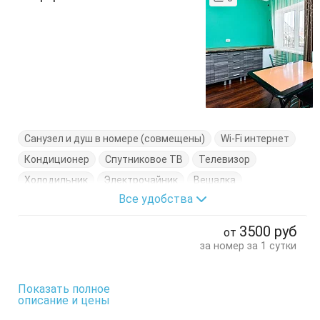
Санузел и душ в номере (совмещены)
Wi-Fi интернет
Кондиционер
Спутниковое ТВ
Телевизор
Холодильник
Электрочайник
Вешалка
Все удобства
Кровати односпальные
Кухонный стол
Обеденный стол
Посуда
Стол
Стулья
3500
руб
от
Тумбочки
Шкаф
за номер за 1 сутки
Показать полное
описание и цены