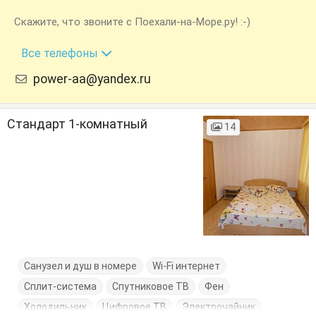
Скажите, что звоните с Поехали-на-Море.ру! :-)
+7 (918) 466-08-18
Все телефоны
power-aa@yandex.ru
Стандарт 1-комнатный
14
Санузел и душ в номере
Wi-Fi интернет
Сплит-система
Спутниковое ТВ
Фен
Холодильник
Цифровое ТВ
Электрочайник