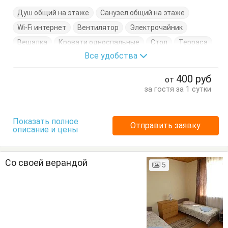
Душ общий на этаже
Санузел общий на этаже
Wi-Fi интернет
Вентилятор
Электрочайник
Вешалка
Кровати односпальные
Стол
Терраса
Все удобства
Тумбочки
Шкаф
400
руб
от
за гостя за 1 сутки
Показать полное
Отправить заявку
описание и цены
Со своей верандой
5