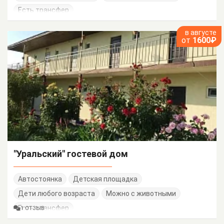
Есть трансфер
в августе
от
1600₽
"Уральский" гостевой дом
Автостоянка
Детская площадка
Дети любого возраста
Можно с животными
Есть трансфер
1 ОТЗЫВ