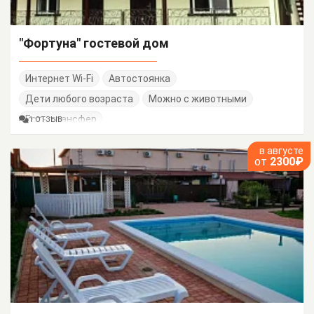
"Фортуна" гостевой дом
Интернет Wi-Fi
Автостоянка
Дети любого возраста
Можно с животными
Есть трансфер
1 ОТЗЫВ
в августе
от
2300₽