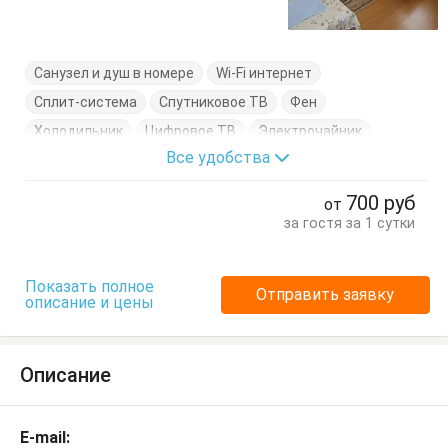
Санузел и душ в номере
Wi-Fi интернет
Сплит-система
Спутниковое ТВ
Фен
Холодильник
Цифровое ТВ
Электрочайник
Все удобства
Балкон
Вешалка
Комод
Кресло
Кровати односпальные
Кровать двуспальная
700
руб
от
Стол
Стулья
Терраса
Тумбочки
Шкаф
за гостя за 1 сутки
Показать полное
Отправить заявку
описание и цены
Описание
E-mail: