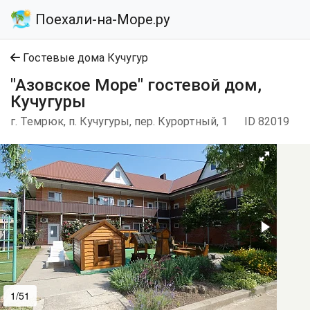
Поехали-на-Море.ру
Гостевые дома Кучугур
"Азовское Море" гостевой дом,
Кучугуры
г. Темрюк, п. Кучугуры, пер. Курортный, 1
ID 82019
1/51
2/51