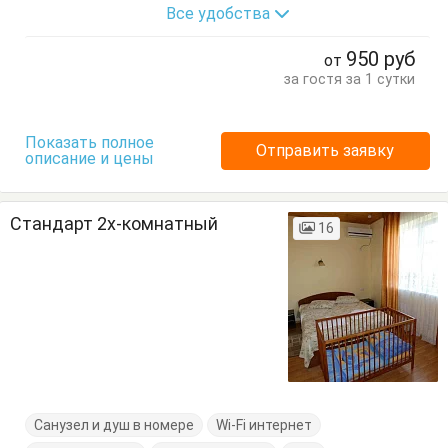
Все удобства
Балкон
Вешалка
Журнальный столик
Комод
Кресло
Кровати односпальные
950
руб
от
Кровать двуспальная
Стол
Стулья
Терраса
за гостя за 1 сутки
Тумбочки
Шкаф
Показать полное
Отправить заявку
описание и цены
Стандарт 2х-комнатный
16
Санузел и душ в номере
Wi-Fi интернет