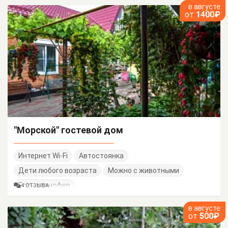
в августе
от
1400₽
"Морской" гостевой дом
Интернет Wi-Fi
Автостоянка
Дети любого возраста
Можно с животными
Есть трансфер
4 ОТЗЫВА
в августе
от
500₽