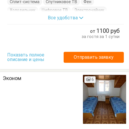
Сплит-система
Спутниковое ТВ
Фен
Холодильник
Цифровое ТВ
Электрочайник
Все удобства
Балкон
Вешалка
Журнальный столик
Комод
Кресло
Кровати односпальные
1100
руб
от
Кровать двуспальная
Стол
Стулья
Терраса
за гостя за 1 сутки
Туалетный столик
Тумбочки
Шкаф
Показать полное
Отправить заявку
описание и цены
Эконом
6