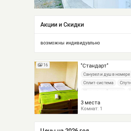
Акции и Скидки
возможны индивидуально
16
"Стандарт"
Санузел и душ в номер
Сплит-система
Спут
Журнальный столик
Кровать односпальная
3 места
Комнат:
1
Цены на 2026 год