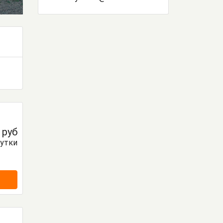
0
руб
сутки