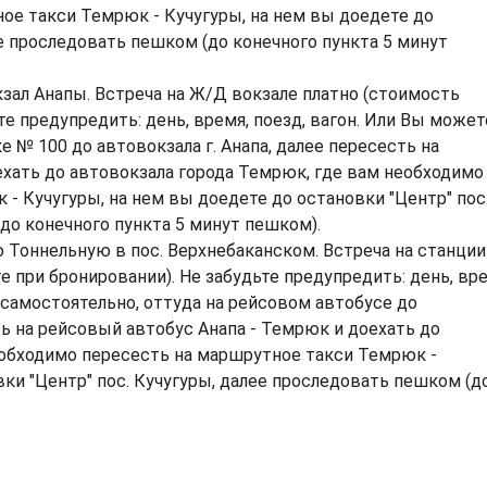
ое такси Темрюк - Кучугуры, на нем вы доедете до
ее проследовать пешком (до конечного пункта 5 минут
зал Анапы. Встреча на Ж/Д вокзале платно (стоимость
те предупредить: день, время, поезд, вагон. Или Вы может
 № 100 до автовокзала г. Анапа, далее пересесть на
ехать до автовокзала города Темрюк, где вам необходимо
- Кучугуры, на нем вы доедете до остановки "Центр" пос
до конечного пункта 5 минут пешком).
 Тоннельную в пос. Верхнебаканском. Встреча на станции
 при бронировании). Не забудьте предупредить: день, вре
 самостоятельно, оттуда на рейсовом автобусе до
ть на рейсовый автобус Анапа - Темрюк и доехать до
еобходимо пересесть на маршрутное такси Темрюк -
вки "Центр" пос. Кучугуры, далее проследовать пешком (д