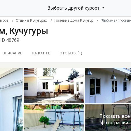
Выбрать другой курорт
 море
Отдых в Кучугурах
Гостевые дома Кучугур
"Любимая" гостев
м, Кучугуры
ID 48769
ОПИСАНИЕ
НА КАРТЕ
ОТЗЫВЫ (
1
)
Показать все
фотографии