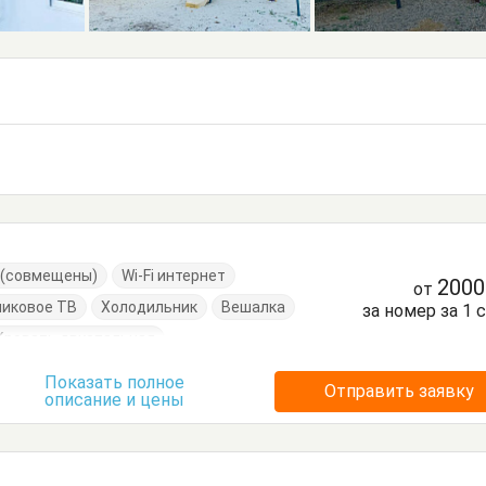
е (совмещены)
Wi-Fi интернет
200
от
никовое ТВ
Холодильник
Вешалка
за номер за 1 
Кровать двуспальная
Стол
Стулья
Шкаф
Показать полное
Отправить заявку
описание и цены