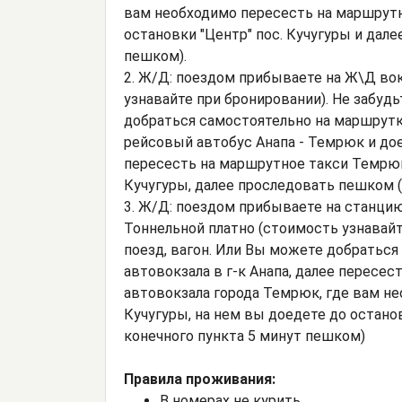
вам необходимо пересесть на маршрутн
остановки "Центр" пос. Кучугуры и дал
пешком).
2. Ж/Д: поездом прибываете на Ж\Д вок
узнавайте при бронировании). Не забудь
добраться самостоятельно на маршрутке
рейсовый автобус Анапа - Темрюк и до
пересесть на маршрутное такси Темрюк 
Кучугуры, далее проследовать пешком (
3. Ж/Д: поездом прибываете на станцию
Тоннельной платно (стоимость узнавайте
поезд, вагон. Или Вы можете добраться
автовокзала в г-к Анапа, далее пересес
автовокзала города Темрюк, где вам н
Кучугуры, на нем вы доедете до остано
конечного пункта 5 минут пешком)
Правила проживания:
В номерах не курить