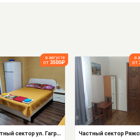
в августе
в 
от
3500₽
от
Частный сектор ул. Гагринская