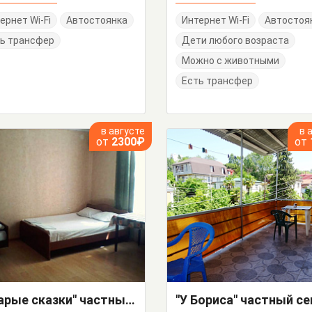
ернет Wi-Fi
Автостоянка
Интернет Wi-Fi
Автостоя
ь трансфер
Дети любого возраста
Можно с животными
Есть трансфер
в августе
в 
от
2300₽
от
"Старые сказки" частный сектор