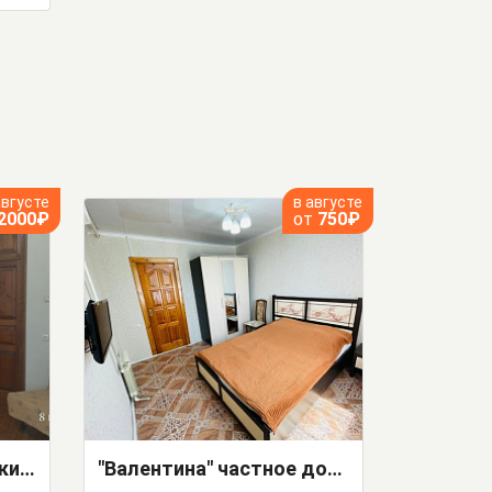
августе
в августе
2000₽
от
750₽
Частный сектор Ряжский 11
"Валентина" частное домовладение