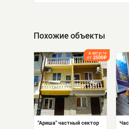
Похожие объекты
в августе
от
2500₽
"Ариша" частный сектор