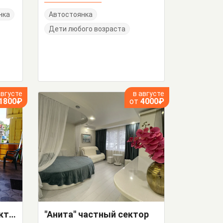
нка
Автостоянка
Дети любого возраста
августе
в августе
1800₽
от
4000₽
"У Бориса" частный сектор
"Анита" частный сектор