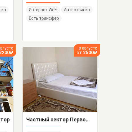
нка
Интернет Wi-Fi
Автостоянка
Есть трансфер
августе
в августе
2200₽
от
2500₽
ктор
Частный сектор Первомайская 9