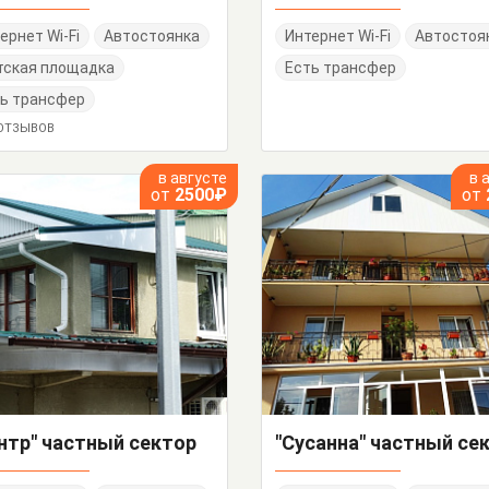
ернет Wi-Fi
Автостоянка
Интернет Wi-Fi
Автостоя
тская площадка
Есть трансфер
ь трансфер
 ОТЗЫВОВ
в августе
в 
от
2500₽
от
нтр" частный сектор
"Сусанна" частный се