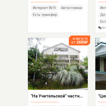
Интернет Wi-Fi
Автостоянка
Инт
Есть трансфер
Де
Ест
10
в августе
от
2600₽
"На Учительской" частный сектор
"Це