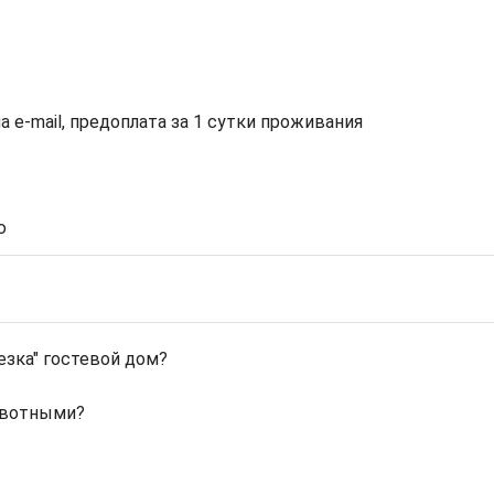
а e-mail, предоплата за 1 сутки проживания
ю
езка" гостевой дом?
ивотными?