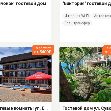
лчонок" гостевой дом
"Виктория" гостевой 
Интернет Wi-Fi
Автостоя
Есть трансфер
в августе
в 
от
5400₽
от
Гостевые комнаты ул. Единство