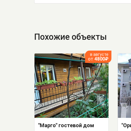
Похожие объекты
в августе
от
4800₽
"Марго" гостевой дом
"Ор