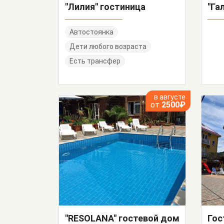
"Лилия" гостиница
"Га
Автостоянка
Дети любого возраста
Есть трансфер
в августе
от
2500₽
"RESOLANA" гостевой дом