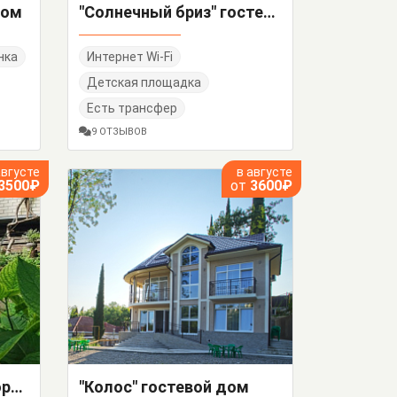
дом
"Солнечный бриз" гостевой дом
нка
Интернет Wi-Fi
Детская площадка
Есть трансфер
9 ОТЗЫВОВ
августе
в августе
3500₽
от
3600₽
Гостевой дом ул. Суворова
"Колос" гостевой дом