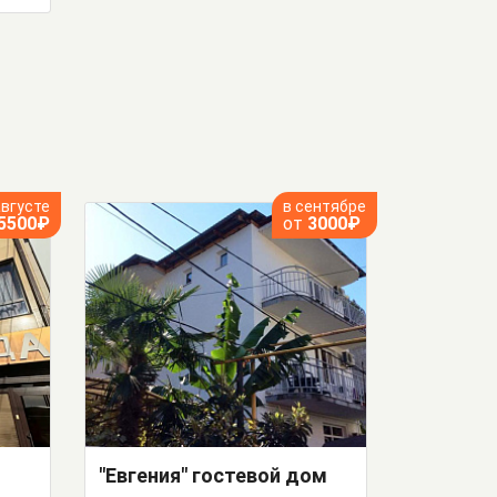
августе
в сентябре
5500₽
от
3000₽
"Евгения" гостевой дом