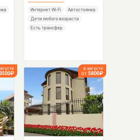
нка
Интернет Wi-Fi
Автостоянка
Дети любого возраста
Есть трансфер
августе
в августе
3500₽
от
5800₽