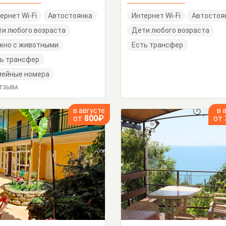
ернет Wi-Fi
Автостоянка
Интернет Wi-Fi
Автостоя
и любого возраста
Дети любого возраста
жно с животными
Есть трансфер
ь трансфер
мейные номера
ОТЗЫВА
в августе
в 
от
800₽
от