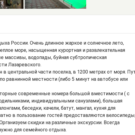
дыха России. Очень длинное жаркое и солнечное лето,
еплое море, насыщенная курортная и развлекательная
е массивы, водопады, буйная субтропическая
сти Лазаревского.
 в центральной части поселка, в 1200 метрах от моря. Пу
по равнинной местности (либо 5 минут на автобусе или
сторные современные номера большой вместимости ( с
одильниками, индивидуальными санузлами), большая
онгами, беседки, качели, батут, мангал, кухня для
латно в пользование гостей предоставляются велосипеды
 Организуем скидки на различные экскурсии. Всегда
нужно для семейного отдыха.