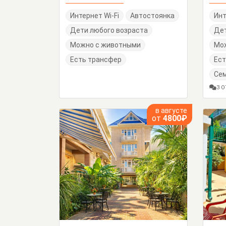
Интернет Wi-Fi
Автостоянка
Инт
Дети любого возраста
Дет
Можно с животными
Мо
Есть трансфер
Ест
Се
3 
в августе
от
4800₽