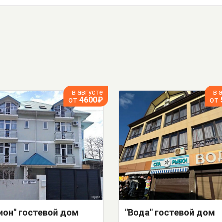
в августе
в 
от
4600₽
от
ион" гостевой дом
"Вода" гостевой дом