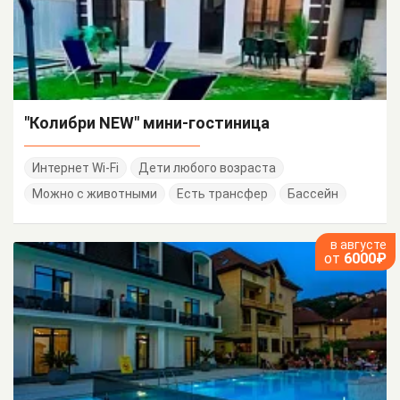
"Колибри NEW" мини-гостиница
Интернет Wi-Fi
Дети любого возраста
Можно с животными
Есть трансфер
Бассейн
в августе
от
6000₽