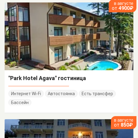
в августе
от
4900₽
"Park Hotel Agava" гостиница
Интернет Wi-Fi
Автостоянка
Есть трансфер
Бассейн
в августе
от
850₽