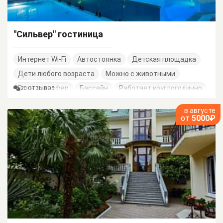
"Сильвер" гостиница
Интернет Wi-Fi
Автостоянка
Детская площадка
Дети любого возраста
Можно с животными
Есть трансфер
Бассейн
Работает круглогодично
20 ОТЗЫВОВ
Семейные номера
в августе
от
5000₽