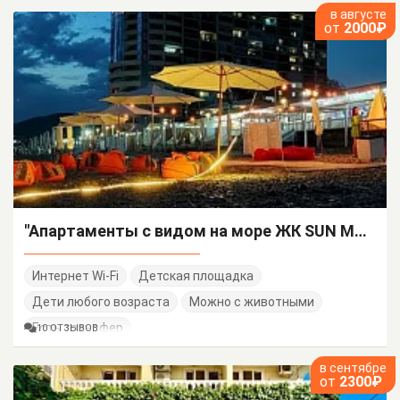
в августе
от
2000₽
"Апартаменты с видом на море ЖК SUN MARINA" апарт-отель
Интернет Wi-Fi
Детская площадка
Дети любого возраста
Можно с животными
Есть трансфер
10 ОТЗЫВОВ
в сентябре
от
2300₽