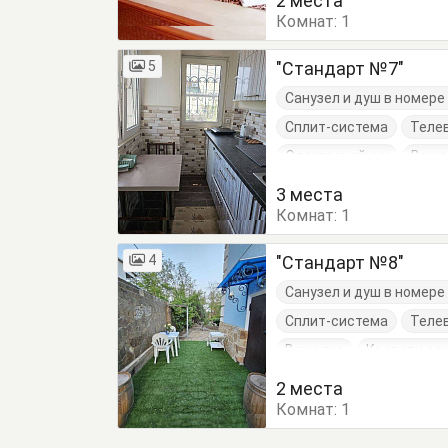
2 места
Комнат:
1
5
"Стандарт №7"
Санузел и душ в номер
Сплит-система
Теле
Электрочайник
Веша
Обеденный стол
Пос
3 места
Комнат:
1
4
"Стандарт №8"
Санузел и душ в номер
Сплит-система
Теле
Вешалка
Кровати од
Шкаф
2 места
Комнат:
1