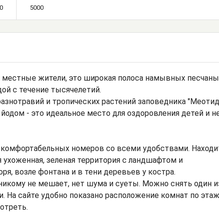
0
5000
т местные жители, это широкая полоса намывных песчаны
дой с течение тысячелетий.
разнотравий и тропических растений заповедника "Меотида
одом - это идеальное место для оздоровления детей и н
а 8 комфортабельных номеров со всеми удобствами. Находи
я ухоженная, зеленая территория с ландшафтом и
я, возле фонтана и в тени деревьев у костра.
никому не мешает, нет шума и суеты. Можно снять один и
. На сайте удобно показано расположение комнат по эта
отреть.