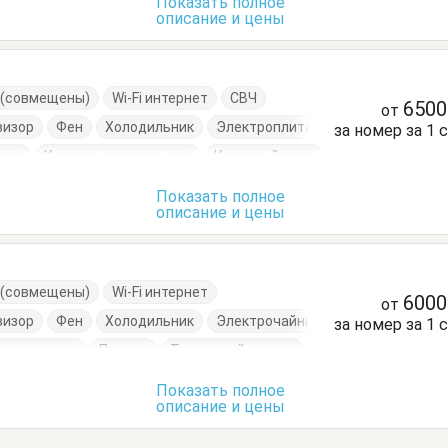
Показать полное
описание и цены
е (совмещены)
Wi-Fi интернет
СВЧ
650
от
визор
Фен
Холодильник
Электроплита
за номер за 1 
лка
Кровать двуспальная
Кухонный стол
уда
Стол
Шкаф
Показать полное
описание и цены
е (совмещены)
Wi-Fi интернет
600
от
визор
Фен
Холодильник
Электрочайник
за номер за 1 
носпальные
Посуда
Туалетный столик
Показать полное
описание и цены