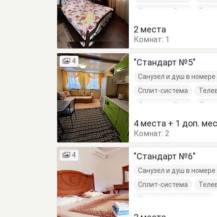
Электрочайник
Балк
Кухонный стол
Обеде
2 места
Комнат:
1
4
"Стандарт №5"
Санузел и душ в номер
Сплит-система
Теле
Электрочайник
Дива
Кровать односпальная
4 места + 1 доп. ме
Комнат:
Посуда
2
Стол
Стул
4
"Стандарт №6"
Санузел и душ в номер
Сплит-система
Теле
Кровать двуспальная