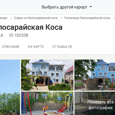
Выбрать другой курорт
 море
Отдых на Белосарайской косе
Гостиницы Белосарайской косы
елосарайская Коса
/А
ID 102558
ОПИСАНИЕ
НА КАРТЕ
ОТЗЫВЫ (
0
)
Показать все
фотографии