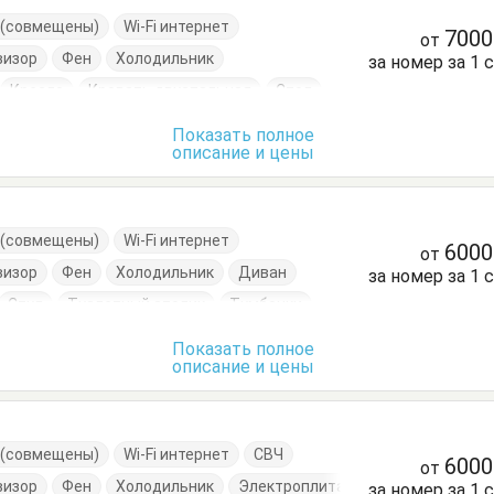
е (совмещены)
Wi-Fi интернет
700
от
визор
Фен
Холодильник
за номер за 1 
Кресло
Кровать двуспальная
Стол
лик
Тумбочки
Шкаф
Показать полное
описание и цены
е (совмещены)
Wi-Fi интернет
600
от
визор
Фен
Холодильник
Диван
за номер за 1 
Стул
Туалетный столик
Тумбочки
Показать полное
описание и цены
е (совмещены)
Wi-Fi интернет
СВЧ
600
от
визор
Фен
Холодильник
Электроплита
за номер за 1 