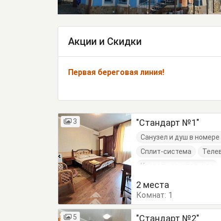
Акции и Скидки
Первая береговая линия!
3
"Стандарт №1"
Санузел и душ в номер
Сплит-система
Теле
Кровать двуспальная
Шкаф
2 места
Комнат:
1
5
"Стандарт №2"