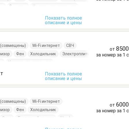
он
Вешалка
Кровать двуспальная
нный стол
Посуда
Стол
Стул
Шкаф
Показать полное
описание и цены
е (совмещены)
Wi-Fi интернет
СВЧ
850
от
визор
Фен
Холодильник
Электроплита
за номер за 1 
н
Кровать двуспальная
Кухонный стол
Обеденный стол
ст
Показать полное
описание и цены
ья
Туалетный столик
Тумбочки
Шкаф
е (совмещены)
Wi-Fi интернет
600
от
визор
Фен
Холодильник
за номер за 1 
Стул
Туалетный столик
Шкаф