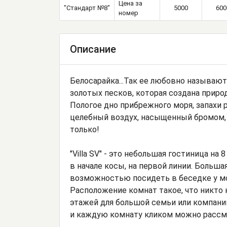
Цена за
"Стандарт №8"
5000
600
номер
Описание
Белосарайка...Так ее любовно называю
золотых песков, которая создана приро
Пологое дно прибрежного моря, запахи 
целебный воздух, насыщенный бромом, й
только!
"Villa SV" - это небольшая гостиница н
в начале косы, на первой линии. Больша
возможностью посидеть в беседке у мор
Расположение комнат такое, что никто 
этажей для большой семьи или компании
и каждую комнату кликом можно рассм