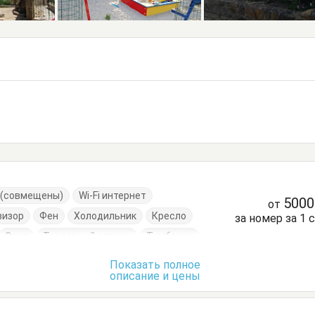
е (совмещены)
Wi-Fi интернет
500
от
визор
Фен
Холодильник
Кресло
за номер за 1 
Стул
Туалетный столик
Тумбочки
Показать полное
описание и цены