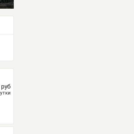
0
руб
сутки