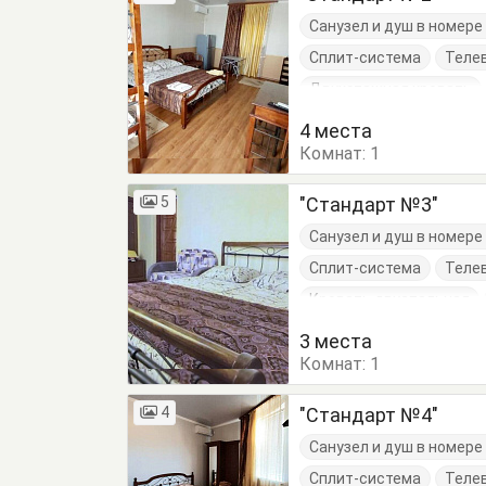
Санузел и душ в номер
Сплит-система
Теле
Двухэтажная кровать
Стул
Туалетный сто
4 места
Комнат:
1
5
"Стандарт №3"
Санузел и душ в номер
Сплит-система
Теле
Кровать двуспальная
Шкаф
3 места
Комнат:
1
4
"Стандарт №4"
Санузел и душ в номер
Сплит-система
Теле