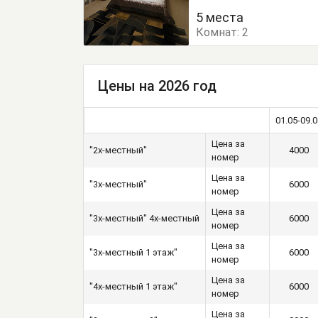
Кровать двуспальная
5 места
Комнат:
Туалетный столик
2
Т
Цены на 2026 год
01.05-09.0
Цена за
"2х-местный"
4000
номер
Цена за
"3х-местный"
6000
номер
Цена за
"3х-местный" 4х-местный
6000
номер
Цена за
"3х-местный 1 этаж"
6000
номер
Цена за
"4х-местный 1 этаж"
6000
номер
Цена за