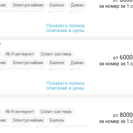
от
ник
Электрочайник
Балкон
Диван
за номер за 1 
Кровать двуспальная
Посуда
Стол
Шкаф
Показать полное
описание и цены
"
Wi-Fi интернет
Сплит-система
600
от
ник
Электрочайник
Балкон
Диван
за номер за 1 
Кровать двуспальная
Посуда
Стол
Шкаф
Показать полное
описание и цены
Wi-Fi интернет
Сплит-система
800
от
ник
Электрочайник
Балкон
за номер за 1 
альный столик
Комод
Кресло-кровать