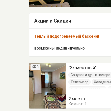
Акции и Скидки
Теплый подогреваемый бассейн!
возможны индивидуально
3
"2х-местный"
Санузел и душ в номере
Телевизор
Холодиль
Журнальный столик
Стулья
Тумбочки
2 места
Комнат:
1