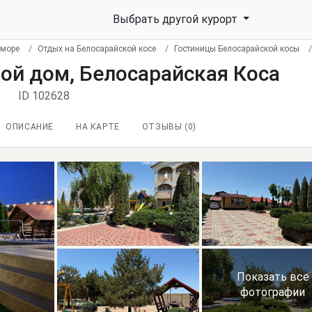
Выбрать другой курорт
 море
Отдых на Белосарайской косе
Гостиницы Белосарайской косы
вой дом, Белосарайская Коса
1
ID 102628
ОПИСАНИЕ
НА КАРТЕ
ОТЗЫВЫ (
0
)
Показать все
фотографии