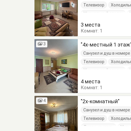
Телевизор
Холодиль
Журнальный столик
Стулья
Тумбочки
3 места
Комнат:
1
3
"4х-местный 1 этаж
Санузел и душ в номере
Телевизор
Холодиль
Журнальный столик
Стулья
Тумбочки
4 места
Комнат:
1
4
"2х-комнатный"
Санузел и душ в номере
Телевизор
Холодиль
Диван-кровать
Журн