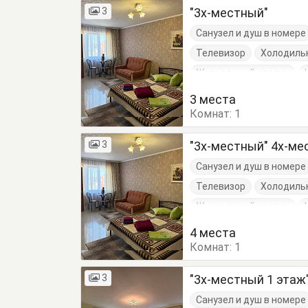
3
"3х-местный"
Санузел и душ в номере
Телевизор
Холодиль
Журнальный столик
Тумбочки
Шкаф
3 места
Комнат:
1
3
"3х-местный" 4х-м
Санузел и душ в номере
Телевизор
Холодиль
Журнальный столик
Тумбочки
Шкаф
4 места
Комнат:
1
3
"3х-местный 1 этаж
Санузел и душ в номере