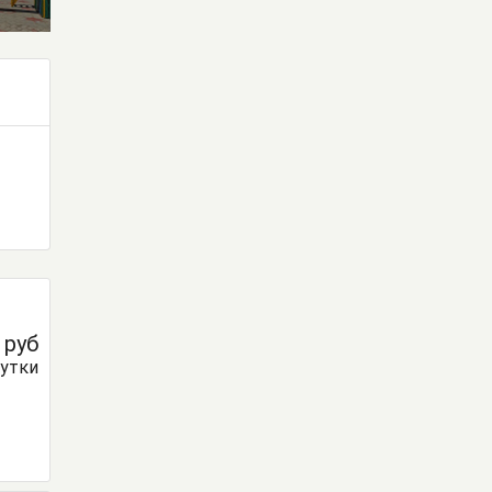
0
руб
сутки