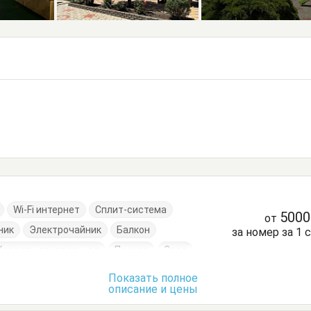
Wi-Fi интернет
Сплит-система
500
от
ник
Электрочайник
Балкон
за номер за 1 
Кровать двуспальная
Посуда
Стол
Шкаф
Показать полное
описание и цены