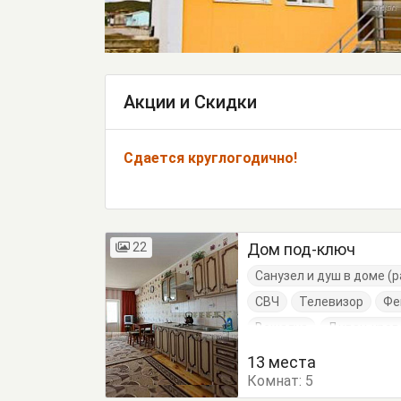
Акции и Скидки
Сдается круглогодично!
22
Дом под-ключ
Санузел и душ в доме (
СВЧ
Телевизор
Фе
Вешалка
Диван-кров
Кровати односпальные
13 места
Комнат:
Посуда
5
Стол
Стул