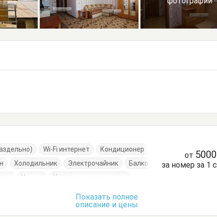
фотографии
раздельно)
Wi-Fi интернет
Кондиционер
500
от
н
Холодильник
Электрочайник
Балкон
за номер за 1 
ать
Комод
Кровати двуспальные
Кухонный стол
Обеденный стол
Показать полное
описание и цены
ья
Тумбочки
Шкаф