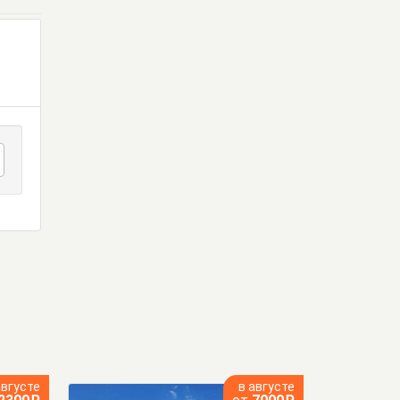
августе
в августе