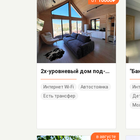
от
10000₽
2х-уровневый дом под-ключ Лесная 7
Интернет Wi-Fi
Автостоянка
Инт
Есть трансфер
Дет
Мо
в августе