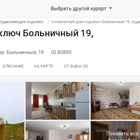
Выбрать другой курорт
Орджоникидзе под-ключ
5-комнатный дом под-ключ Больничный 19, Орд
ключ Больничный 19,
ер. Больничный, 19
ID 83895
ОПИСАНИЕ
НА КАРТЕ
ОТЗЫВЫ (
0
)
Показать все