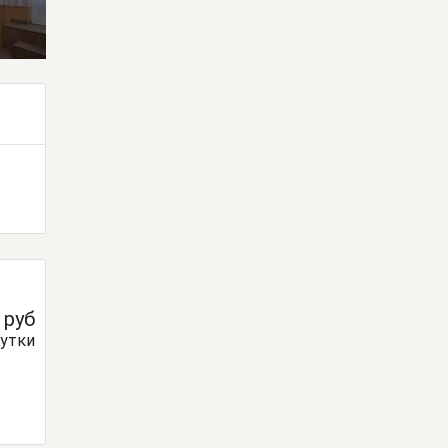
0
руб
сутки