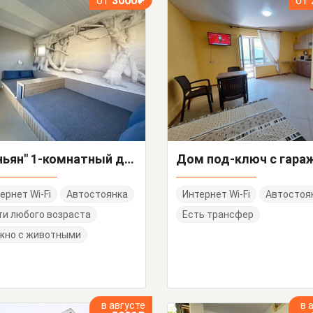
от
3000₽
от
"Баньян" 1-комнатный дом под-ключ
ернет Wi-Fi
Автостоянка
Интернет Wi-Fi
Автостоя
и любого возраста
Есть трансфер
жно с животными
в августе
в 