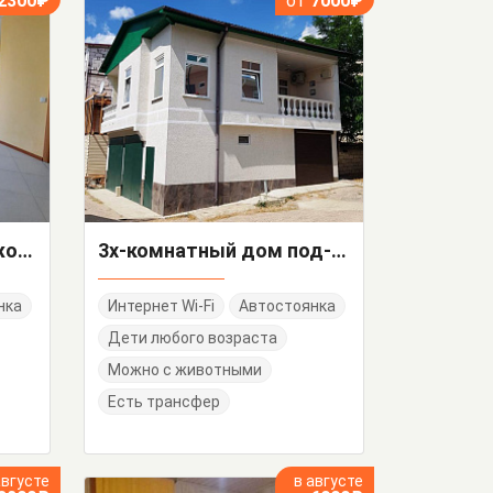
2300₽
от
7000₽
Дом под-ключ с гаражом ГК "Стрела"
3х-комнатный дом под-ключ с гаражом Больничный 187
нка
Интернет Wi-Fi
Автостоянка
Дети любого возраста
Можно с животными
Есть трансфер
августе
в августе