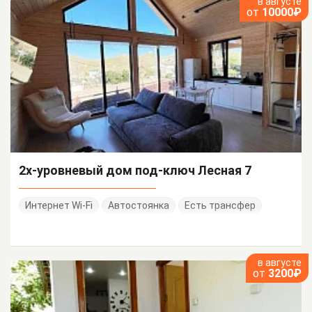
в августе
от
10000₽
2х-уровневый дом под-ключ Лесная 7
Интернет Wi-Fi
Автостоянка
Есть трансфер
в августе
от
3200₽