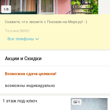
1/8
2/8
Скажите, что звоните с Поехали-на-Море.ру! :-)
Татьяна (МАХ)
+7 (978) 778-29-40
Все телефоны
Акции и Скидки
Возможна сдача целиком!
возможны индивидуально
1 этаж под-ключ
6