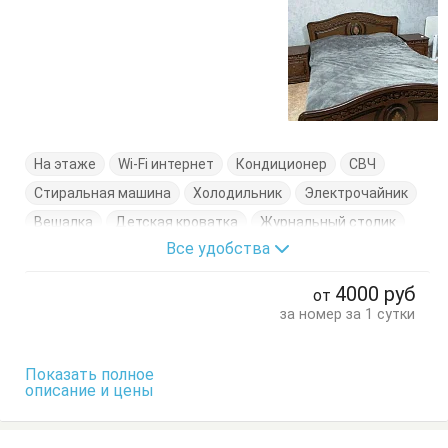
На этаже
Wi-Fi интернет
Кондиционер
СВЧ
Стиральная машина
Холодильник
Электрочайник
Вешалка
Детская кроватка
Журнальный столик
Все удобства
Комод
Кровать двуспальная
Кровать односпальная
Кухонный стол
4000
руб
от
Обеденный стол
Посуда
Пуфик
Стол
Стулья
за номер за 1 сутки
Тумбочки
Шкаф
Показать полное
описание и цены