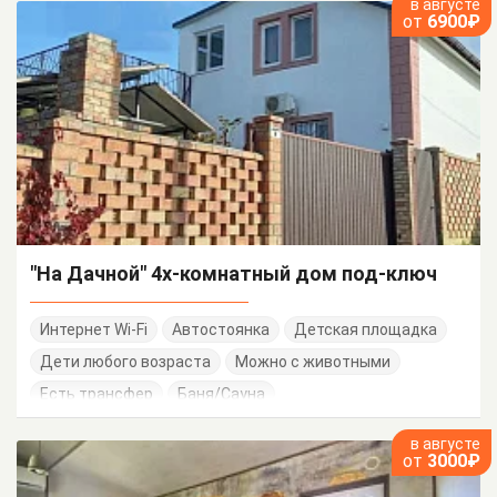
в августе
от
6900₽
"На Дачной" 4х-комнатный дом под-ключ
Интернет Wi-Fi
Автостоянка
Детская площадка
Дети любого возраста
Можно с животными
Есть трансфер
Баня/Сауна
Работает круглогодично
в августе
от
3000₽