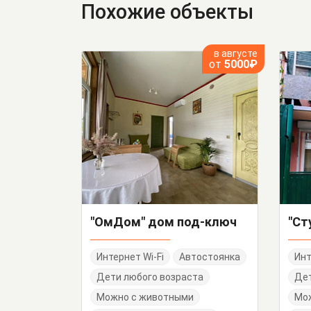
Похожие объекты
в августе
от
5000₽
"ОмДом" дом под-ключ
Интернет Wi-Fi
Автостоянка
Инт
Дети любого возраста
Дет
Можно с животными
Мо