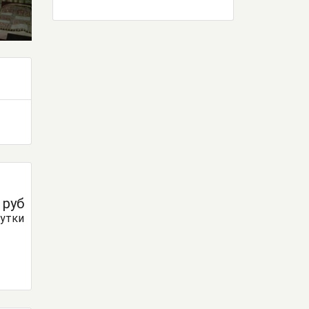
0
руб
сутки