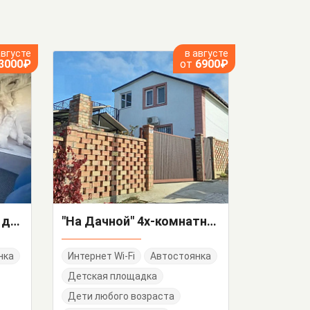
августе
в августе
3000₽
от
6900₽
"Баньян" 1-комнатный дом под-ключ
"На Дачной" 4х-комнатный дом под-ключ
нка
Интернет Wi-Fi
Автостоянка
Детская площадка
Дети любого возраста