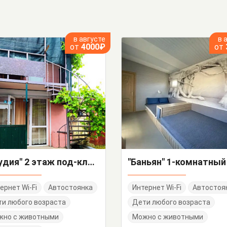
в августе
в 
от
4000₽
от
"Студия" 2 этаж под-ключ
ернет Wi-Fi
Автостоянка
Интернет Wi-Fi
Автостоя
и любого возраста
Дети любого возраста
жно с животными
Можно с животными