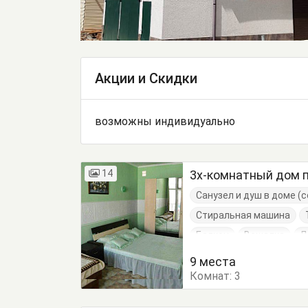
Акции и Скидки
возможны индивидуально
14
3х-комнатный дом 
Санузел и душ в доме 
Стиральная машина
Балкон
Вешалка
Д
Кровать двуспальная
9 места
Комнат:
Обеденный стол
3
Пос