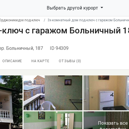
Выбрать другой курорт
Орджоникидзе под-ключ
3х-комнатный дом под-ключ с гаражом Больнич
-ключ с гаражом Больничный 1
ер. Больничный, 187
ID 94309
ОПИСАНИЕ
НА КАРТЕ
ОТЗЫВЫ (
0
)
Показать все