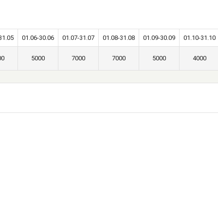
31.05
01.06-30.06
01.07-31.07
01.08-31.08
01.09-30.09
01.10-31.10
00
5000
7000
7000
5000
4000