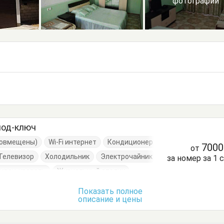
фотографии
под-ключ
(совмещены)
Wi-Fi интернет
Кондиционер
700
от
Телевизор
Холодильник
Электрочайник
за номер за 1 
иван-кровать
Журнальный столик
Кровать односпальная
Кухонный стол
Показать полное
описание и цены
уда
Стол
Стулья
Тумбочки
Шкаф