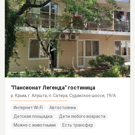
"Пансионат Легенда" гостиница
р. Крым, г. Алушта, п. Сатера, Судакское шоссе, 19/А
Интернет Wi-Fi
Автостоянка
Детская площадка
Дети любого возраста
Можно с животными
Есть трансфер