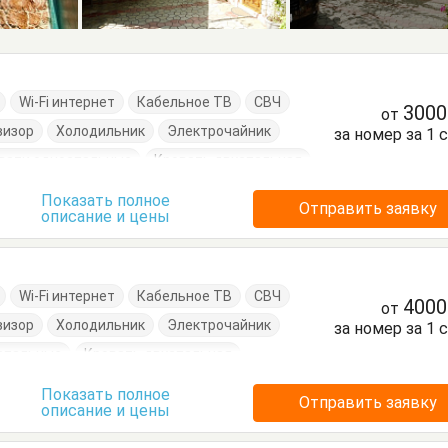
Wi-Fi интернет
Кабельное ТВ
СВЧ
300
от
визор
Холодильник
Электрочайник
за номер за 1 
вати односпальные
Кровать двуспальная
л
Стулья
Терраса
Тумбочки
Шкаф
Показать полное
Отправить заявку
описание и цены
Wi-Fi интернет
Кабельное ТВ
СВЧ
400
от
визор
Холодильник
Электрочайник
за номер за 1 
спальные
Кровать двуспальная
л
Стулья
Терраса
Тумбочки
Шкаф
Показать полное
Отправить заявку
описание и цены