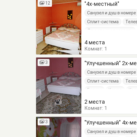
12
"4х-местный"
Санузел и душ в номере
Сплит-система
Теле
Двухэтажная кровать
Кровать двуспальная
4 места
Комнат:
Терраса
1
Тумбочки
3
"Улучшенный" 2х-м
Санузел и душ в номере
Сплит-система
Теле
Балкон
Комод
Кро
Обеденный стол
Сто
2 места
Комнат:
1
3
"Улучшенный" 4х-м
Санузел и душ в номере