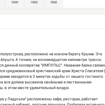
5500
5500
5500
 полуострова, расположено на южном берегу Крыма. Эта
г. Алушта. А точнее, на восемнадцатом километре трассы
ся дачный кооператив "ИМПУЛЬС". Название балки связан
ался средневековый христианский храм Христа Спасителя 
и храма находятся в 3 минутах ходьбы от нашего гостиного
ески вся долина высажена хвойными и лиственными
сы, в этом месте удивительный воздух.
ра у Лидуськи" расположены кафе, ресторан, работает
ассажный кабинет, детские площадки. Любители активного