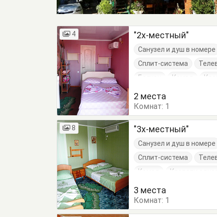
4
"2х-местный"
Санузел и душ в номере
Сплит-система
Теле
Балкон
Комод
Кро
Обеденный стол
Сто
2 места
Комнат:
1
8
"3х-местный"
Санузел и душ в номере
Сплит-система
Теле
Комод
Кровати одно
Обеденный стол
Сто
3 места
Комнат:
1