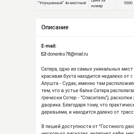
Цена за
"Улучшенный" 4х-местный
5500
номер
Описание
E-mail:
donenko78@mail.ru
Сатера, одно из самых уникальных мест
красивая бухта находится недалеко от 
Алушта - Судак, именно там расположил
тем, что в устье балки Сатера располаг
гречески Сотер - "Спаситель"), раскопк
дворика. Благодаря тому, что практич
деревьями, и находится далеко от трас
В пешей доступности от "Гостиного дво
несколько дискотек, интернет кафе, м