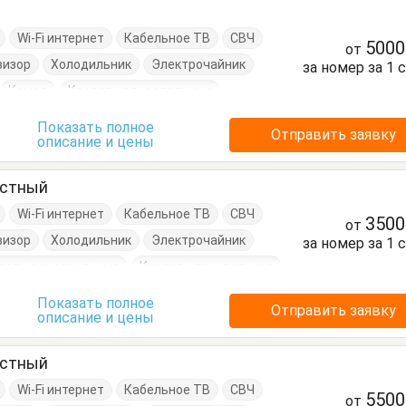
Wi-Fi интернет
Кабельное ТВ
СВЧ
500
от
визор
Холодильник
Электрочайник
за номер за 1 
Комод
Кровати односпальные
Обеденный стол
Стол
Стулья
Показать полное
Отправить заявку
описание и цены
естный
Wi-Fi интернет
Кабельное ТВ
СВЧ
350
от
визор
Холодильник
Электрочайник
за номер за 1 
вати односпальные
Кровать двуспальная
л
Стулья
Терраса
Тумбочки
Шкаф
Показать полное
Отправить заявку
описание и цены
естный
Wi-Fi интернет
Кабельное ТВ
СВЧ
550
от