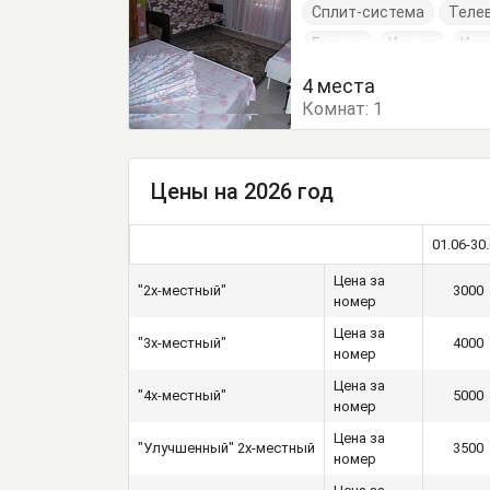
Сплит-система
Теле
Балкон
Комод
Кро
Обеденный стол
Сто
4 места
Комнат:
1
Цены на 2026 год
01.06-30
Цена за
"2х-местный"
3000
номер
Цена за
"3х-местный"
4000
номер
Цена за
"4х-местный"
5000
номер
Цена за
"Улучшенный" 2х-местный
3500
номер