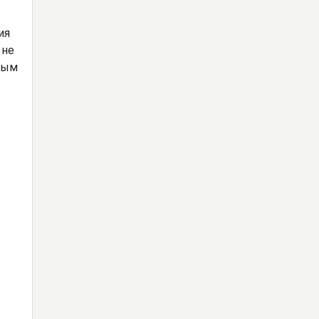
ия
 не
ным