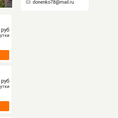
donenko78@mail.ru
0
руб
сутки
0
руб
сутки