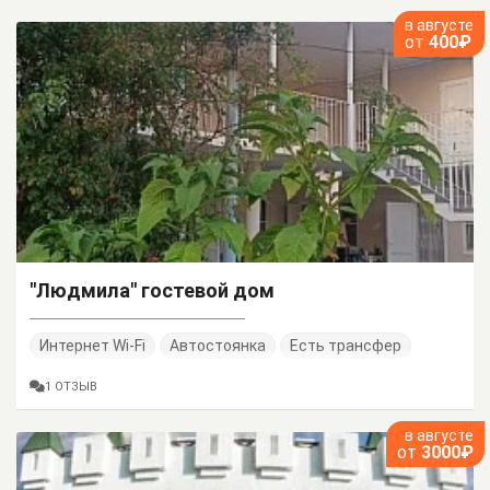
в августе
от
400₽
"Людмила" гостевой дом
Интернет Wi-Fi
Автостоянка
Есть трансфер
1 ОТЗЫВ
в августе
от
3000₽