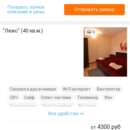
Показать полное
Отправить заявку
описание и цены
"Люкс" (40 кв.м.)
4
Санузел и душ в номере
Wi-Fi интернет
Вентилятор
СВЧ
Сейф
Сплит-система
Телевизор
Фен
Холодильник
Электрочайник
Вешалка
Все удобства
Диван-кровать
Журнальный столик
Комод
Кресло
Кровать двуспальная
Посуда
Стол
4300
руб
от