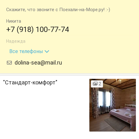
Скажите, что звоните с Поехали-на-Море.ру! :-)
Никита
+7 (918) 100-77-74
Надежда
+7 (900) 232-68-01
Все телефоны
dolina-sea@mail.ru
"Стандарт-комфорт"
2