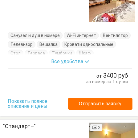
Санузел и душ в номере
Wi-Fi интернет
Вентилятор
Телевизор
Вешалка
Кровати односпальные
Стол
Терраса
Тумбочки
Шкаф
Все удобства
3400
руб
от
за номер за 1 сутки
Показать полное
Отправить заявку
описание и цены
"Стандарт+"
2