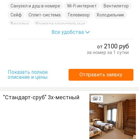
Санузел и душ в номере
Wi-Fi интернет
Вентилятор
Сейф
Сплит-система
Телевизор
Холодильник
Вешалка
Кровати односпальные
Все удобства
Кровать двуспальная
Стол
Стулья
Терраса
Тумбочки
Шкаф
2100
руб
от
за номер за 1 сутки
Показать полное
Отправить заявку
описание и цены
"Стандарт-сруб" 3х-местный
2