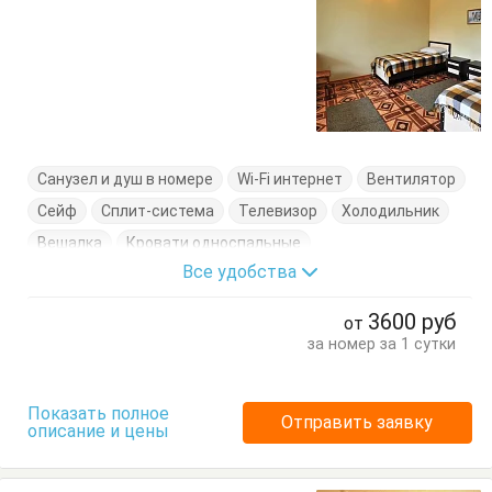
Санузел и душ в номере
Wi-Fi интернет
Вентилятор
Сейф
Сплит-система
Телевизор
Холодильник
Вешалка
Кровати односпальные
Все удобства
Кровать двуспальная
Стол
Стулья
Терраса
Тумбочки
Шкаф
3600
руб
от
за номер за 1 сутки
Показать полное
Отправить заявку
описание и цены