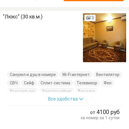
"Люкс" (30 кв.м.)
3
Санузел и душ в номере
Wi-Fi интернет
Вентилятор
СВЧ
Сейф
Сплит-система
Телевизор
Фен
Холодильник
Электрочайник
Вешалка
Все удобства
Диван-кровать
Журнальный столик
Комод
Кресло
Кровать двуспальная
Посуда
Стол
4100
руб
от
Стулья
Терраса
Туалетный столик
Тумбочки
за номер за 1 сутки
Шкаф