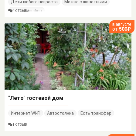
Дети любого возраста
Можно с животными
Есть трансфер
4 ОТЗЫВА
в августе
от
500₽
"Лето" гостевой дом
Интернет Wi-Fi
Автостоянка
Есть трансфер
1 ОТЗЫВ