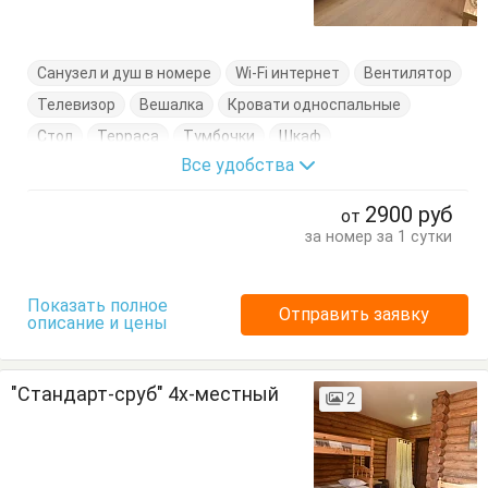
Санузел и душ в номере
Wi-Fi интернет
Вентилятор
Телевизор
Вешалка
Кровати односпальные
Стол
Терраса
Тумбочки
Шкаф
Все удобства
2900
руб
от
за номер за 1 сутки
Показать полное
Отправить заявку
описание и цены
"Стандарт-сруб" 4х-местный
2