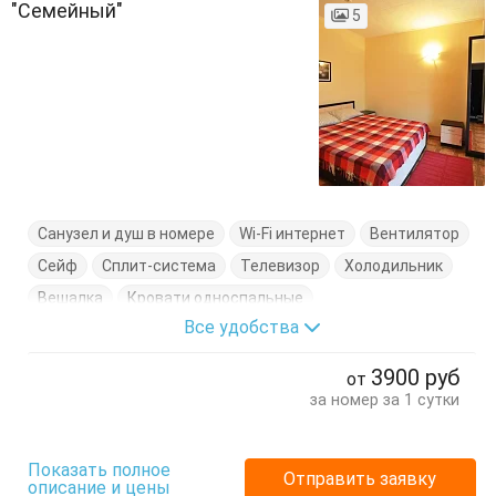
"Семейный"
5
Санузел и душ в номере
Wi-Fi интернет
Вентилятор
Сейф
Сплит-система
Телевизор
Холодильник
Вешалка
Кровати односпальные
Все удобства
Кровать двуспальная
Письменный стол
Терраса
Тумбочки
Шкаф
3900
руб
от
за номер за 1 сутки
Показать полное
Отправить заявку
описание и цены