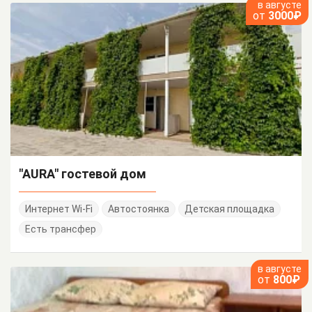
в августе
от
3000₽
"AURA" гостевой дом
Интернет Wi-Fi
Автостоянка
Детская площадка
Есть трансфер
в августе
от
800₽