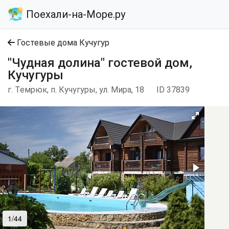
Поехали-на-Море.ру
Гостевые дома Кучугур
"Чудная долина" гостевой дом,
Кучугуры
г. Темрюк, п. Кучугуры, ул. Мира, 18
ID 37839
1/44
2/44