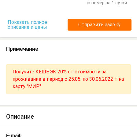
Стулья
Терраса
Туалетный столик
Тумбочки
за номер за 1 сутки
Шкаф
Показать полное
Отправить заявку
описание и цены
Примечание
Получите КЕШБЭК 20% от стоимости за
проживание в период с 25.05. по 30.06.2022 г. на
карту "МИР"
Описание
E-mail: