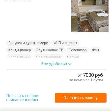
Санузел и душ в номере
Wi-Fi интернет
Кондиционер
Спутниковое ТВ
Телевизор
Фен
Холодильник
Электрочайник
Балкон
Все удобства
Диван-кровать
Журнальный столик
Кресло
Кровати односпальные
Кровать двуспальная
7000
руб
от
Тумбочки
Шкаф
за номер за 1 сутки
Показать полное
Отправить заявку
описание и цены