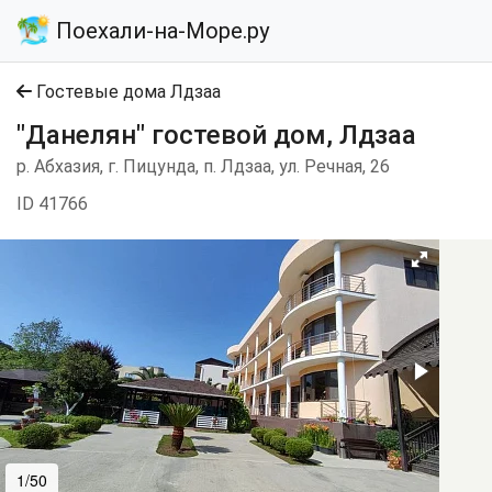
Поехали-на-Море.ру
Гостевые дома Лдзаа
"Данелян" гостевой дом, Лдзаа
р. Абхазия, г. Пицунда, п. Лдзаа, ул. Речная, 26
ID 41766
1/50
2/50