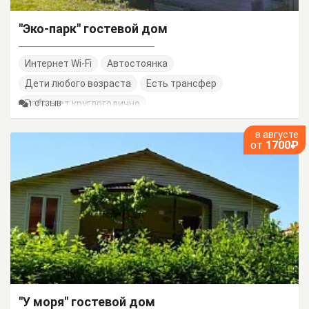
"Эко-парк" гостевой дом
Интернет Wi-Fi
Автостоянка
Дети любого возраста
Есть трансфер
Работает круглогодично
1 ОТЗЫВ
в августе
от
1700₽
"У моря" гостевой дом