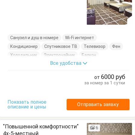
Санузел и душ в номере
Wi-Fi интернет
Кондиционер
Спутниковое ТВ
Телевизор
Фен
Холодильник
Электрочайник
Балкон
Все удобства
Диван-кровать
Журнальный столик
Кресло
Кровати односпальные
Кровать двуспальная
6000
руб
от
Тумбочки
Шкаф
за номер за 1 сутки
Показать полное
Отправить заявку
описание и цены
"Повышенной комфортности"
6
4х-5-местный