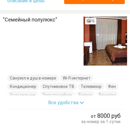
описание и цены
"Семейный полулюкс"
6
Санузел и душ в номере
Wi-Fi интернет
Кондиционер
Спутниковое ТВ
Телевизор
Фен
Холодильник
Электрочайник
Балкон
Вешалка
Все удобства
Диван-кровать
Журнальный столик
Кресло
Кровати односпальные
Кровать двуспальная
8000
руб
от
Пуфик
Стол
Стулья
Тумбочки
Шкаф
за номер за 1 сутки