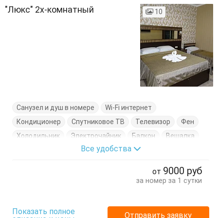
"Люкс" 2х-комнатный
10
Санузел и душ в номере
Wi-Fi интернет
Кондиционер
Спутниковое ТВ
Телевизор
Фен
Холодильник
Электрочайник
Балкон
Вешалка
Все удобства
Диван-кровать
Журнальный столик
Кресло
Кровати односпальные
Кровать двуспальная
9000
руб
от
Пуфик
Стол
Стулья
Тумбочки
Шкаф
за номер за 1 сутки
Показать полное
Отправить заявку