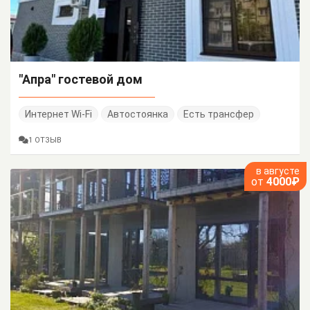
"Апра" гостевой дом
Интернет Wi-Fi
Автостоянка
Есть трансфер
1 ОТЗЫВ
в августе
от
4000₽