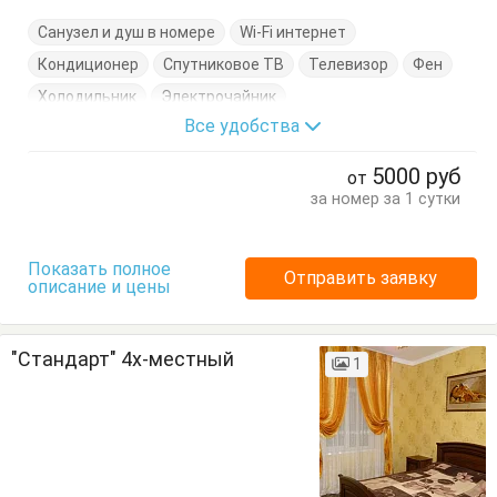
Санузел и душ в номере
Wi-Fi интернет
Кондиционер
Спутниковое ТВ
Телевизор
Фен
Холодильник
Электрочайник
Все удобства
Кровать двуспальная
Тумбочки
Шкаф
5000
руб
от
за номер за 1 сутки
Показать полное
Отправить заявку
описание и цены
"Стандарт" 4х-местный
1