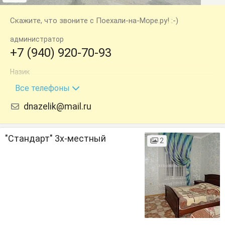
Скажите, что звоните с Поехали-на-Море.ру! :-)
администратор
+7 (940) 920-70-93
Назик
+7 (940) 961-60-63
Все телефоны
dnazelik@mail.ru
"Стандарт" 3х-местный
2