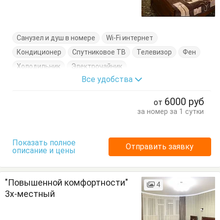
Санузел и душ в номере
Wi-Fi интернет
Кондиционер
Спутниковое ТВ
Телевизор
Фен
Холодильник
Электрочайник
Все удобства
Кровать двуспальная
Тумбочки
Шкаф
6000
руб
от
за номер за 1 сутки
Показать полное
Отправить заявку
описание и цены
"Повышенной комфортности"
4
3х-местный