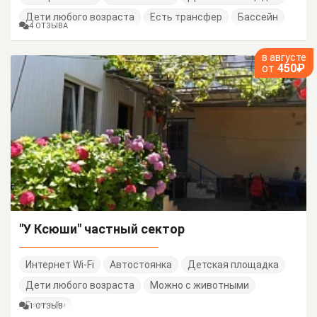
Дети любого возраста
Есть трансфер
Бассейн
4 ОТЗЫВА
в августе
от
450₽
"У Ксюши" частный сектор
Интернет Wi-Fi
Автостоянка
Детская площадка
Дети любого возраста
Можно с животными
Бассейн
1 ОТЗЫВ