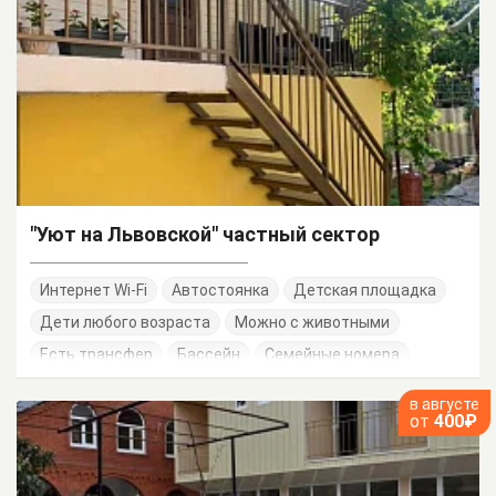
"Уют на Львовской" частный сектор
Интернет Wi-Fi
Автостоянка
Детская площадка
Дети любого возраста
Можно с животными
Есть трансфер
Бассейн
Семейные номера
в августе
от
400₽