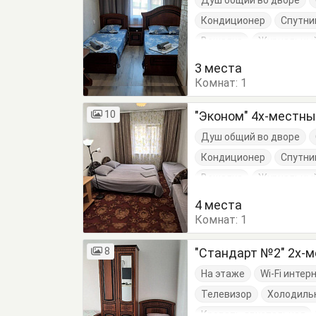
Душ общий во дворе
Кондиционер
Спутни
Вешалка
Журнальный
Кровать односпальная
3 места
Комнат:
1
10
"Эконом" 4х-местн
Душ общий во дворе
Кондиционер
Спутни
Вешалка
Журнальный
Кровать односпальная
4 места
Комнат:
1
8
"Стандарт №2" 2х-
На этаже
Wi-Fi интер
Телевизор
Холодиль
Кровать двуспальная