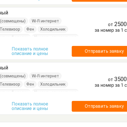
тный
е (совмещены)
Wi-Fi интернет
250
от
Телевизор
Фен
Холодильник
за номер за 1 
альный столик
Кровать двуспальная
Шкаф
Показать полное
Отправить заявку
описание и цены
тный
е (совмещены)
Wi-Fi интернет
350
от
Телевизор
Фен
Холодильник
за номер за 1 
альный столик
Кровать двуспальная
Шкаф
Показать полное
Отправить заявку
описание и цены