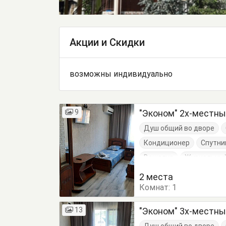
Акции и Скидки
возможны индивидуально
9
"Эконом" 2х-местн
Душ общий во дворе
Кондиционер
Спутни
Вешалка
Журнальный
Кровать односпальная
2 места
Комнат:
1
13
"Эконом" 3х-местн