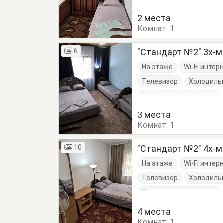
2 места
Комнат:
1
6
"Стандарт №2" 3х-
На этаже
Wi-Fi интер
Телевизор
Холодиль
Кровать двуспальная
3 места
Комнат:
1
10
"Стандарт №2" 4х-
На этаже
Wi-Fi интер
Телевизор
Холодиль
Кровать двуспальная
4 места
Комнат:
1