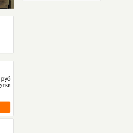
0
руб
сутки