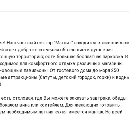
е! Наш частный сектор "Магнит" находится в живописно
тей ждет доброжелательная обстановка и душевная
нную территорию; есть большая бесплатная парковка. В
ходимое для комфортного отдыха: различные магазины,
-овощные павильоны. От гостевого дома до моря 250
ные аттракционы (батуты, детский городок, горки) и водн
)
есть столовая, где Вы можете заказать завтраки, обеды, 
 бокалом вина или коктейлем. Для желающих готовить
м необходимым летняя кухня: имеется мангал. На всей