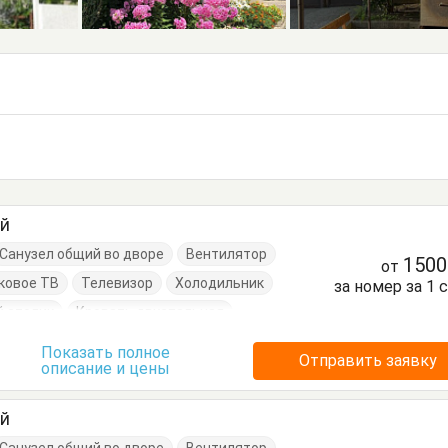
ый
Санузел общий во дворе
Вентилятор
150
от
ковое ТВ
Телевизор
Холодильник
за номер за 1 
 столик
Кровать двуспальная
Шкаф
Показать полное
Отправить заявку
описание и цены
ый