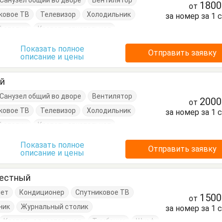
Санузел общий во дворе
Вентилятор
180
от
ковое ТВ
Телевизор
Холодильник
за номер за 1 
 столик
Кровать двуспальная
Шкаф
Показать полное
Отправить заявку
описание и цены
ый
Санузел общий во дворе
Вентилятор
200
от
ковое ТВ
Телевизор
Холодильник
за номер за 1 
 столик
Кровать двуспальная
Шкаф
Показать полное
Отправить заявку
описание и цены
местный
нет
Кондиционер
Спутниковое ТВ
150
от
ник
Журнальный столик
за номер за 1 
Кровать односпальная
Тумбочки
Шкаф