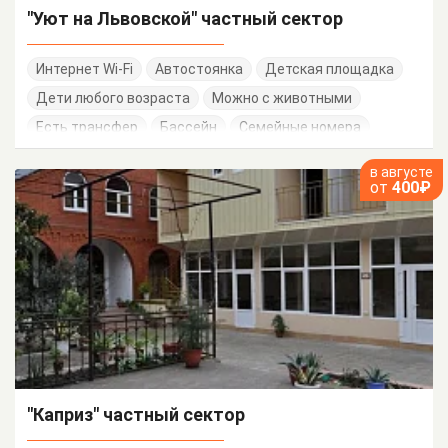
"Уют на Львовской" частный сектор
Интернет Wi-Fi
Автостоянка
Детская площадка
Дети любого возраста
Можно с животными
Есть трансфер
Бассейн
Семейные номера
в августе
от
400₽
"Каприз" частный сектор