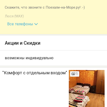
Скажите, что звоните с Поехали-на-Море.ру! :-)
Люся (MAX)
+7 (989) 169-23-95
Все телефоны
Акции и Скидки
возможны индивидуально
"Комфорт с отдельным входом"
1