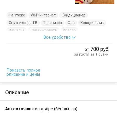
На этаже
Wi-Fi интернет
Кондиционер
Спутниковое ТВ
Телевизор
Фен
Холодильник
Вешалка
Диван-кровать
Кресло
Все удобства
Кресло-кровать
Кровать двуспальная
Кровать односпальная
Пуфик
Тумбочки
Шкаф
700
руб
от
за гостя за 1 сутки
Показать полное
описание и цены
Описание
Автостоянка:
во дворе (бесплатно)