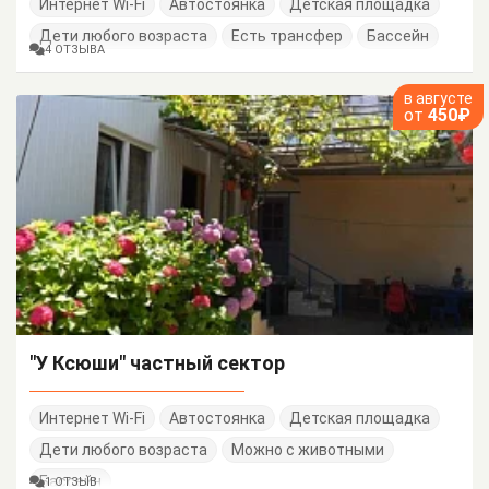
Интернет Wi-Fi
Автостоянка
Детская площадка
Дети любого возраста
Есть трансфер
Бассейн
4 ОТЗЫВА
в августе
от
450₽
"У Ксюши" частный сектор
Интернет Wi-Fi
Автостоянка
Детская площадка
Дети любого возраста
Можно с животными
Бассейн
1 ОТЗЫВ